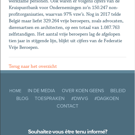
werkzame personen. Ook waren er volgens cijfers van de
Kruispuntbank voor Ondernemingen zo’n 150.247 non-
profitorganisaties, waarvan 97% vzw’s. Nog in 2017 telde
België maar liefst 329.264 vrije beroepers, zoals advocaten,
dierenartsen en architecten, op een totaal van 1.087.763
zelfstandigen. Het aantal vrije beroepers lag de afgelopen
tien jaar in stijgende lijn, blijkt uit cijfers van de Federatie
Vrije Beroepen.
Terug naar het overzicht
IN DE MEDIA
OVER KOEN GEENS
BELEID
HOME
BLOG
TOESPRAKEN
#DWVG
#DAGKOEN
CONTACT
Souhaitez-vous être tenu informé?