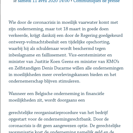
le
samedi 11 avril 2020 14:00
•
Communiqués de presse
Wie door de coronacrisis in moeilijk vaarwater komt met
zijn onderneming, maar tot 18 maart in goede doen
verkeerde, krijgt dankzij een door de Regering goedgekeurd
ontwerp-volmachtsbesluit een tijdelijke opschorting,
waarbij hij als schuldenaar wordt beschermd tegen
inbeslagname en faillissement. Vice-eersteminister en
minister van Justitie Koen Geens en minister van KMO’s
en Zelfstandigen Denis Ducarme willen alle ondernemingen
in moeilijkheden meer overlevingskansen bieden en het
ondernemerschap blijven stimuleren.
Wanneer een Belgische onderneming in financiële
moeilijkheden zit, wordt doorgaans een
gerechtelijke reorganisatieprocedure van het bedrijf
opgestart voor de ondernemingsrechtbank. Door de
coronacrisis is dit geen aangewezen optie. De gerechtelijke
reorganisatie kost de onderneming namelijk geld en de