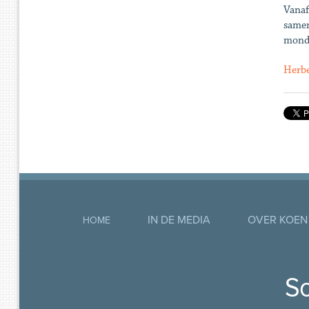
Vanaf
samen
mondm
Herbe
IN DE MEDIA
OVER KOEN
HOME
So