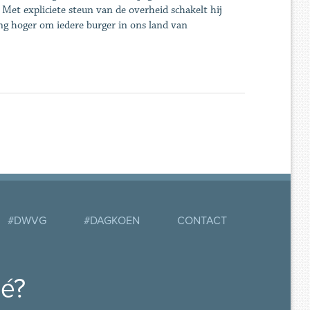
. Met expliciete steun van de overheid schakelt hij
ng hoger om iedere burger in ons land van
#DWVG
#DAGKOEN
CONTACT
mé?