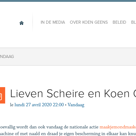
IN DE MEDIA
OVER KOEN GEENS
BELEID
B
VANDAAG
Lieven Scheire en Koen
le
lundi 27 avril 2020 22:00
•
Vandaag
toevallig wordt dan ook vandaag de nationale actie
maakjemondmaske
achine of met naald en draad je eigen bescherming in elkaar kan knut