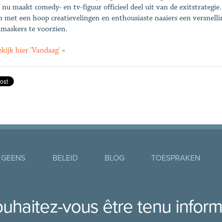
 nu maakt comedy- en tv-figuur officieel deel uit van de exitstrategie
 met een hoop creatievelingen en enthousiaste naaiers een versnelli
askers te voorzien.
kijk hier 'Vandaag' »
 GEENS
BELEID
BLOG
TOESPRAKEN
uhaitez-vous être tenu infor