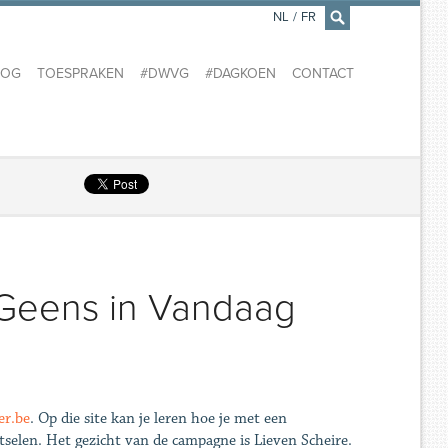
NL
/
FR
×
LOG
TOESPRAKEN
#DWVG
#DAGKOEN
CONTACT
 Geens in Vandaag
r.be
. Op die site kan je leren hoe je met een
selen. Het gezicht van de campagne is Lieven Scheire.