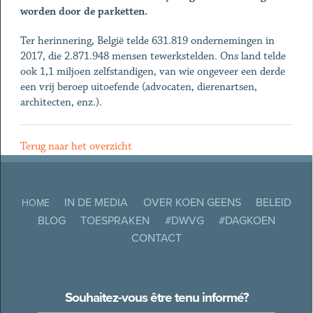
worden door de parketten.
Ter herinnering, België telde 631.819 ondernemingen in
2017, die 2.871.948 mensen tewerkstelden. Ons land telde
ook 1,1 miljoen zelfstandigen, van wie ongeveer een derde
een vrij beroep uitoefende (advocaten, dierenartsen,
architecten, enz.).
Terug naar het overzicht
IN DE MEDIA
OVER KOEN GEENS
BELEID
HOME
BLOG
TOESPRAKEN
#DWVG
#DAGKOEN
CONTACT
Souhaitez-vous être tenu informé?