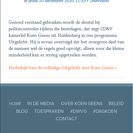
le
jeudi 10 décembre 2020 11:53
•
Télévision
Gezond verstand gebruiken wordt de sleutel bij
politiecontroles tijdens die feestdagen, dat zegt CD&V
kamerlid Koen Geens uit Huldenberg in ons programma
Uitgelicht. Hij is ervan overtuigd dat het overgrote deel van
de mensen wél de regels goed opvolgt, alleen voor die kleine
minderheid kan er streng opgetreden worden.
Herbekijk hier de volledige Uitgelicht met Koen Geens »
IN DE MEDIA
OVER KOEN GEENS
BELEID
HOME
BLOG
TOESPRAKEN
#DWVG
#DAGKOEN
CONTACT