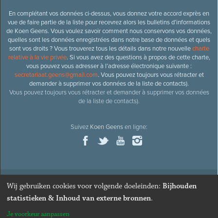
En complétant vos données ci-dessus, vous donnez votre accord exprès en
vue de faire partie de la liste pour recevrez alors les bulletins d’informations
de Koen Geens. Vous voulez savoir comment nous conservons vos données,
quelles sont les données enregistrées dans notre base de données et quels
sont vos droits ? Vous trouverez tous les détails dans notre nouvelle
charte
relative à la vie privée
. Si vous avez des questions à propos de cette charte,
vous pouvez vous adresser à l’adresse électronique suivante :
secretariaat.geens@gmail.com
. Vous pouvez toujours vous rétracter et
demander à supprimer vos données de la liste de contacts).
Vous pouvez toujours vous rétracter et demander à supprimer vos données
de la liste de contacts).
Suivez
Koen Geens
en ligne:
Wij gebruiken cookies voor volgende doeleinden:
Bijhouden
© 2026
Ancien ministre et député honoraire
Koen Geens
· Alle
statistieken & Inhoud van externe bronnen
.
rechten voorbehouden ·
Cookies wijzigen
Je voorkeur aanpassen
Webdesign & développement par Zenjoy de Louvain
. Powered by
Nimbu
.