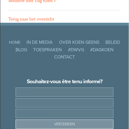
Beluister hier Dag Koen »
Terug naar het overzicht
IN DE MEDIA
OVER KOEN GEENS
BELEID
HOME
BLOG
TOESPRAKEN
#DWVG
#DAGKOEN
CONTACT
Souhaitez-vous être tenu informé?