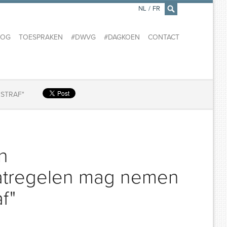
NL
/
FR
×
LOG
TOESPRAKEN
#DWVG
#DAGKOEN
CONTACT
 STRAF"
n
atregelen mag nemen
f"