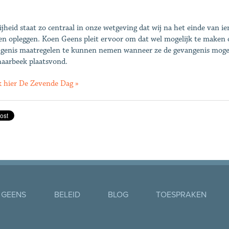
ijheid staat zo centraal in onze wetgeving dat wij na het einde van 
n opleggen. Koen Geens pleit ervoor om dat wel mogelijk te maken om
genis maatregelen te kunnen nemen wanneer ze de gevangenis mogen v
haarbeek plaatsvond.
k hier De Zevende Dag »
 GEENS
BELEID
BLOG
TOESPRAKEN