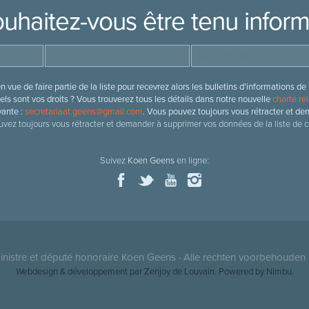
uhaitez-vous être tenu infor
 vue de faire partie de la liste pour recevrez alors les bulletins d’information
ls sont vos droits ? Vous trouverez tous les détails dans notre nouvelle
charte rel
vante :
secretariaat.geens@gmail.com
. Vous pouvez toujours vous rétracter et de
vez toujours vous rétracter et demander à supprimer vos données de la liste de c
Suivez
Koen Geens
en ligne:
nistre et député honoraire
Koen Geens
· Alle rechten voorbehouden 
Webdesign & développement par Zenjoy de Louvain
. Powered by
Nimbu
.