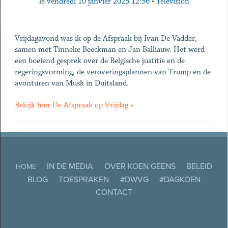
le
vendredi 10 janvier 2025 12:56
•
Télévision
Vrijdagavond was ik op de Afspraak bij Ivan De Vadder,
samen met Tinneke Beeckman en Jan Balliauw. Het werd
een boeiend gesprek over de Belgische justitie en de
regeringsvorming, de veroveringsplannen van Trump en de
avonturen van Musk in Duitsland.
Bekijk hier De Afspraak op Vrijdag »
IN DE MEDIA
OVER KOEN GEENS
BELEID
HOME
BLOG
TOESPRAKEN
#DWVG
#DAGKOEN
CONTACT