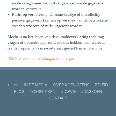
en de categorieën van ontvangers aan wie de gegevens
worden verstrekt.
Recht op verbetering: Onnauwkeurige of onvolledige
persoonsgegevens kunnen op verzoek van de betrokkene
steeds verbeterd of zelfs uitgewist worden.
Mocht u na het lezen van deze cookieverklaring toch nog
vragen of opmerkingen rond cookies hebben, kan u steeds
contact opnemen via
secretariaat.geens@kamer.cdenv.be
Klik hier om uw instellingen te wijzigen.
IN DE MEDIA
OVER KOEN GEENS
BELEID
HOME
BLOG
TOESPRAKEN
#DWVG
#DAGKOEN
CONTACT