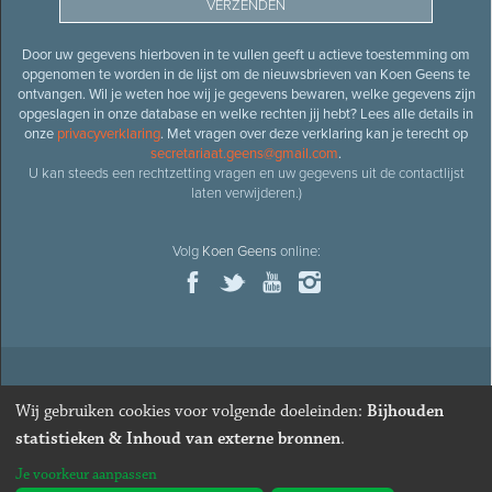
Door uw gegevens hierboven in te vullen geeft u actieve toestemming om
opgenomen te worden in de lijst om de nieuwsbrieven van Koen Geens te
ontvangen. Wil je weten hoe wij je gegevens bewaren, welke gegevens zijn
opgeslagen in onze database en welke rechten jij hebt? Lees alle details in
onze
privacyverklaring
. Met vragen over deze verklaring kan je terecht op
secretariaat.geens@gmail.com
.
U kan steeds een rechtzetting vragen en uw gegevens uit de contactlijst
laten verwijderen.)
Volg
Koen Geens
online:
© 2026
Oud-minister en ere-volksvertegenwoordiger
Koen
Wij gebruiken cookies voor volgende doeleinden:
Bijhouden
Geens
· Alle rechten voorbehouden ·
Cookies wijzigen
statistieken & Inhoud van externe bronnen
.
Webdesign
&
website ontwikkeling
door
Zenjoy in Leuven
. Powered by
Je voorkeur aanpassen
Nimbu
.