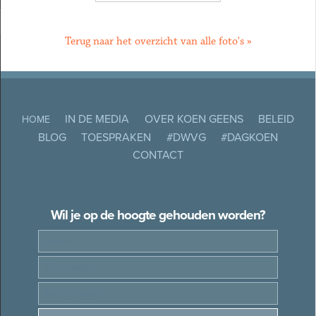
Terug naar het overzicht van alle foto's »
IN DE MEDIA
OVER KOEN GEENS
BELEID
HOME
BLOG
TOESPRAKEN
#DWVG
#DAGKOEN
CONTACT
Wil je op de hoogte gehouden worden?