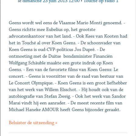
le
dimanche 23 juin 2013 12:00
•
Touché op radio 1
Geens wordt wel eens de Vlaamse Mario Monti genoemd. -
Geens richtte mee Eubelius op, het grootste
advocatenkantoor van het land. - Ook Kees van Kooten had
het in Touché al over Koen Geens. - De schoonvader van
Koen Geens is oud-CVP-politicus Jos Dupré. - De
ontmoeting met de Duitse bondsminister Financiën
Wolfgang Schäuble maakte een grote indruk op Koen
Geens. - Een van de favoriete films van Koen Geens: Le
concert. - Geens is voorzitter van de raad van bestuur van
Le Concert Olympique. - Koen Geens is een groot liefhebber
van het werk van Willem Elsschot. - Hij houdt ook van de
autobiografie van Stefan Zweig. - Ook het werk van Sandor
Marai vindt hij een aanrader. - De meest recente film van
Michael Haneke AMOUR heeft Geens bijzonder geraakt.
Beluister de uitzending »