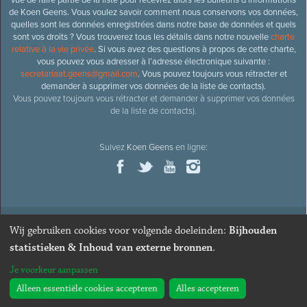
de Koen Geens. Vous voulez savoir comment nous conservons vos données,
quelles sont les données enregistrées dans notre base de données et quels
sont vos droits ? Vous trouverez tous les détails dans notre nouvelle
charte
relative à la vie privée
. Si vous avez des questions à propos de cette charte,
vous pouvez vous adresser à l’adresse électronique suivante :
secretariaat.geens@gmail.com
. Vous pouvez toujours vous rétracter et
demander à supprimer vos données de la liste de contacts).
Vous pouvez toujours vous rétracter et demander à supprimer vos données
de la liste de contacts).
Suivez
Koen Geens
en ligne:
Wij gebruiken cookies voor volgende doeleinden:
Bijhouden
© 2026
Ancien ministre et député honoraire
Koen Geens
· Alle
statistieken & Inhoud van externe bronnen
.
rechten voorbehouden ·
Cookies wijzigen
Je voorkeur aanpassen
Webdesign & développement par Zenjoy de Louvain
. Powered by
Nimbu
.
Alleen essentiële cookies accepteren
Alles accepteren