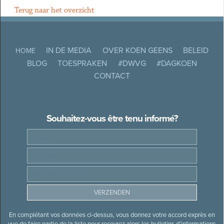
Terug naar het overzicht
IN DE MEDIA
OVER KOEN GEENS
BELEID
HOME
BLOG
TOESPRAKEN
#DWVG
#DAGKOEN
CONTACT
Souhaitez-vous être tenu informé?
En complétant vos données ci-dessus, vous donnez votre accord exprès en
vue de faire partie de la liste pour recevrez alors les bulletins d’informations