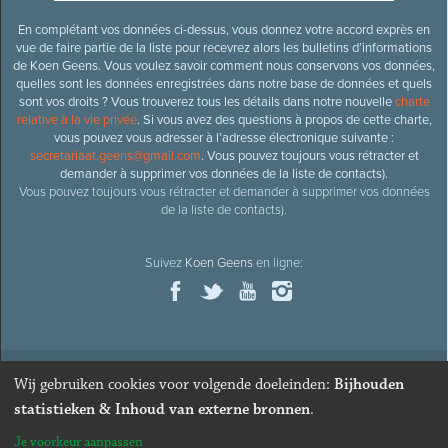
En complétant vos données ci-dessus, vous donnez votre accord exprès en
vue de faire partie de la liste pour recevrez alors les bulletins d’informations
de Koen Geens. Vous voulez savoir comment nous conservons vos données,
quelles sont les données enregistrées dans notre base de données et quels
sont vos droits ? Vous trouverez tous les détails dans notre nouvelle
charte
relative à la vie privée
. Si vous avez des questions à propos de cette charte,
vous pouvez vous adresser à l’adresse électronique suivante :
secretariaat.geens@gmail.com
. Vous pouvez toujours vous rétracter et
demander à supprimer vos données de la liste de contacts).
Vous pouvez toujours vous rétracter et demander à supprimer vos données
de la liste de contacts).
Suivez
Koen Geens
en ligne:
Wij gebruiken cookies voor volgende doeleinden:
Bijhouden
© 2026
Ancien ministre et député honoraire
Koen Geens
· Alle
statistieken & Inhoud van externe bronnen
.
rechten voorbehouden ·
Cookies wijzigen
Je voorkeur aanpassen
Webdesign & développement par Zenjoy de Louvain
. Powered by
Nimbu
.