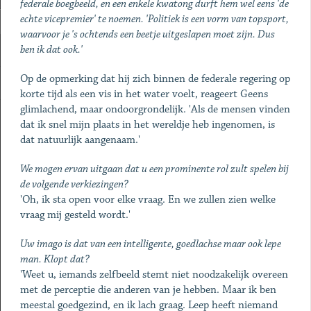
federale boegbeeld, en een enkele kwatong durft hem wel eens 'de
echte vicepremier' te noemen. 'Politiek is een vorm van topsport,
waarvoor je 's ochtends een beetje uitgeslapen moet zijn. Dus
ben ik dat ook.'
Op de opmerking dat hij zich binnen de federale regering op
korte tijd als een vis in het water voelt, reageert Geens
glimlachend, maar ondoorgrondelijk. 'Als de mensen vinden
dat ik snel mijn plaats in het wereldje heb ingenomen, is
dat natuurlijk aangenaam.'
We mogen ervan uitgaan dat u een prominente rol zult spelen bij
de volgende verkiezingen?
'Oh, ik sta open voor elke vraag. En we zullen zien welke
vraag mij gesteld wordt.'
Uw imago is dat van een intelligente, goedlachse maar ook lepe
man. Klopt dat?
'Weet u, iemands zelfbeeld stemt niet noodzakelijk overeen
met de perceptie die anderen van je hebben. Maar ik ben
meestal goedgezind, en ik lach graag. Leep heeft niemand