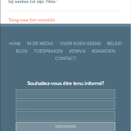
hij werken tot zijn 79ste.'
Terug naar het overzicht
IN DE MEDIA
OVER KOEN GEENS
BELEID
HOME
BLOG
TOESPRAKEN
#DWVG
#DAGKOEN
CONTACT
Souhaitez-vous être tenu informé?