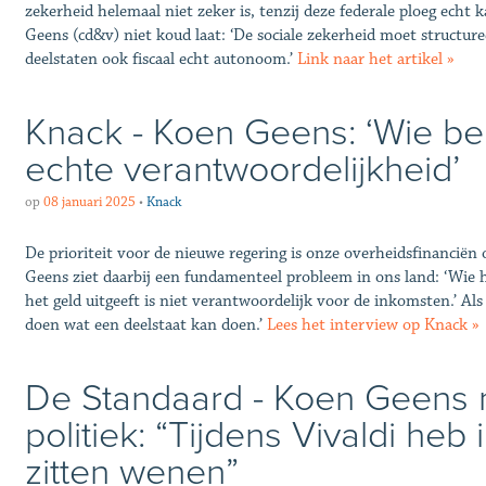
zekerheid helemaal niet zeker is, tenzij deze federale ploeg ech
Geens (cd&v) niet koud laat: ‘De sociale zekerheid moet structur
deelstaten ook fiscaal echt autonoom.’
Link naar het artikel »
Knack - Koen Geens: ‘Wie bepa
echte verantwoordelijkheid’
op
08 januari 2025
•
Knack
De prioriteit voor de nieuwe regering is onze overheidsfinancië
Geens ziet daarbij een fundamenteel probleem in ons land: ‘Wie he
het geld uitgeeft is niet verantwoordelijk voor de inkomsten.’ Als 
doen wat een deelstaat kan doen.’
Lees het interview op Knack »
De Standaard - Koen Geens 
politiek: “Tijdens Vivaldi heb 
zitten wenen”