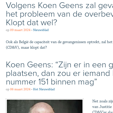
Volgens Koen Geens zal gev
het probleem van de overbevo
Klopt dat wel?
op
09 maart 2024
•
Nieuwsblad
Ook als België de capaciteit van de gevangenissen optrekt, zal he
(CD&V), maar klopt dat?
Koen Geens: “Zijn er in een
plaatsen, dan zou er iemand
nummer 151 binnen mag”
op
06 maart 2024
•
Het Nieuwsblad
Net zoals zi
van Justitie
CD&V’er slaa