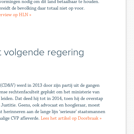
vormingen nodig om dit land betaalbaar te houden.
eidt de bevolking daar totaal niet op voor.
terview op HLN »
 volgende regering
CD&V) werd in 2013 door zijn partij uit de gangen
nse rechtenfaculteit geplukt om het ministerie van
 leiden. Dat deed hij tot in 2014, toen hij de overstap
Justitie. Geens, ook advocaat en hoogleraar, moest
at herinneren aan de lange lijn ‘serieuze’ staatsmannen
alige CVP afleverde.
Lees het artikel op Doorbraak »