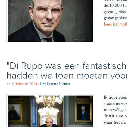
de 10.000 te
gevangenisse
gevangenisse
Lees het vol
"Di Rupo was een fantastische
hadden we toen moeten voo
op
10 februari 2024
•
Het Laatste Nieuws
Ik hoor stee
staatshervor
men wél gaa
Justitie en 
waar het ná 