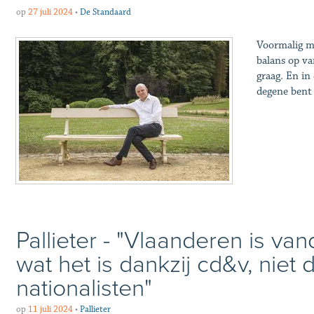
op
27 juli 2024
•
De Standaard
Voormalig m
balans op van
graag. En in 
degene bent d
Pallieter - "Vlaanderen is va
wat het is dankzij cd&v, niet
nationalisten"
op
11 juli 2024
•
Pallieter