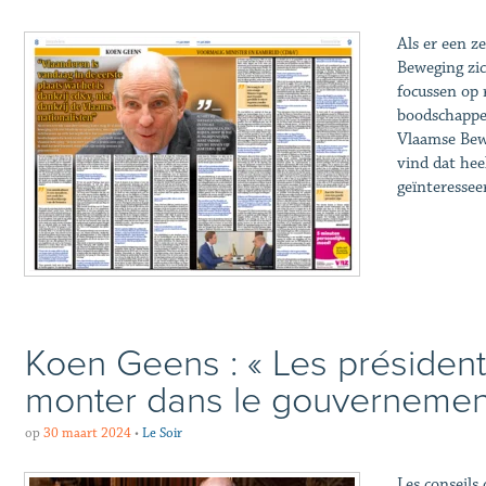
Als er een 
Beweging zic
focussen op 
boodschappen
Vlaamse Bewe
vind dat hee
geïnteressee
Koen Geens : « Les président
monter dans le gouvernemen
op
30 maart 2024
•
Le Soir
Les conseils