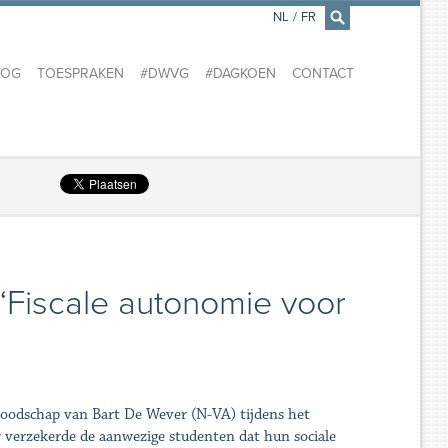
NL
/
FR
×
LOG
TOESPRAKEN
#DWVG
#DAGKOEN
CONTACT
‘Fiscale autonomie voor
 boodschap van Bart De Wever (N-VA) tijdens het
er verzekerde de aanwezige studenten dat hun sociale