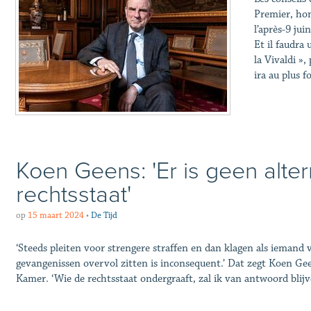
Premier, hom
l’après-9 jui
Et il faudra 
la Vivaldi »,
ira au plus f
Koen Geens: 'Er is geen alter
rechtsstaat'
op
15 maart 2024
•
De Tijd
‘Steeds pleiten voor strengere straffen en dan klagen als iemand 
gevangenissen overvol zitten is inconsequent.’ Dat zegt Koen Ge
Kamer. ‘Wie de rechtsstaat ondergraaft, zal ik van antwoord blijv