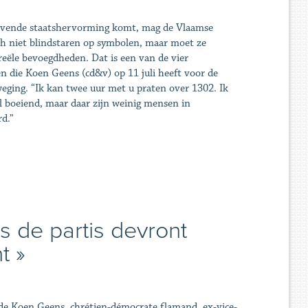
zevende staatshervorming komt, mag de Vlaamse
h niet blindstaren op symbolen, maar moet ze
reële bevoegdheden. Dat is een van de vier
 die Koen Geens (cd&v) op 11 juli heeft voor de
ging. “Ik kan twee uur met u praten over 1302. Ik
l boeiend, maar daar zijn weinig mensen in
rd.”
s de partis devront
t »
 de Koen Geens, chrétien-démocrate flamand, ex-vice-