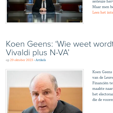
serieuze her
Maar men ber
Lees het in
Koen Geens: ‘Wie weet wordt
Vivaldi plus N-VA’
op
29 oktober 2023
•
Artikels
Koen Geens (
van de Leuve
Financiën te
maakte naar 
het electora
die de voorm