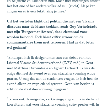
en Belgische volksliederen zijn. Maar niet meezingen omdat
het het ene of het andere volkslied is… (zucht) Als je kan
zingen en er is een tekst, zing je mee.”
Uit het verleden blijkt dat politici die met een Vlaams
discours naar de kiezer trekken, zoals Guy Verhofstadt
met zijn ‘Burgermanifesten’, daar electoraal voor
worden beloond. Toch kiest cd&v ervoor om de
communautaire trom niet te roeren. Had ze dat beter
wel gedaan?
“Eind april heb ik deelgenomen aan een debat van het
Liberaal Vlaams Studentenverbond (LVSV, red.) in Gent
met Matthias Diependaele en Egbert Lachaert. Ik was de
enige die heel de avond over een staatshervorming wilde
praten. U mag dat aan de studenten vragen. Ik heb heel de
avond alleen op mijn eiland gezeten. Geen van beiden is
echt op de staatshervorming ingegaan.”
“Ik was ook de enige die, verkiezingsprogramma in de hand,
kon citeren wat voor staatshervorming cd&v precies wil. In