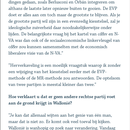
dingen gedaan, zoals Berlusconi en Orbán integreren om
althans de laatste later opnieuw buiten te gooien. De EVP
doet er alles aan om toch maar de grootste te blijven. Als je
de grootste partij wil zijn in een evenredig kiesstelsel, zal je
ideologische zuiverheid daar noodzakelijkerwijze onder
lijden. De belangrijkste vraag bij het kartel van cd&v en N-
VA was dan ook of de sociaaleconomische linkervleugel van
cd&v zou kunnen samensmelten met de economisch
liberalere visie van de N-VA.”
“Herverkaveling is een moeilijk vraagstuk waarop ik zonder
een wijziging van het kiesstelsel eerder met de EVP-
methode of de MR-methode zou antwoorden. De optelsom
van twee partijen is meestal kleiner dan twee.”
Hoe verklaart u dat er geen andere rechtse partij voet
aan de grond krijgt in Wallonië?
“Je kan dat allemaal wijten aan het genie van één man,
maar dat is niet zo. Er komt ook veel toeval bij kijken.
Wallonië is wanhopig op zoek naar verandering. Vandaag