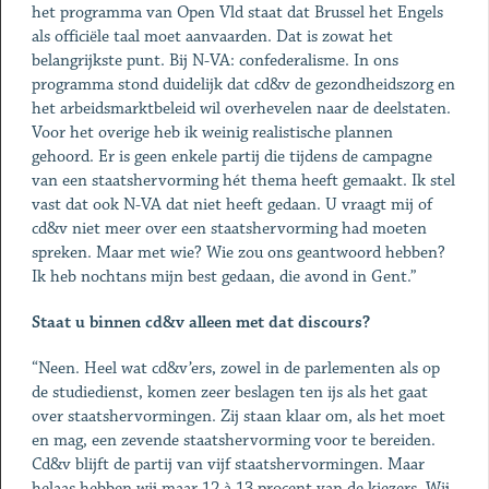
het programma van Open Vld staat dat Brussel het Engels
als officiële taal moet aanvaarden. Dat is zowat het
belangrijkste punt. Bij N-VA: confederalisme. In ons
programma stond duidelijk dat cd&v de gezondheidszorg en
het arbeidsmarktbeleid wil overhevelen naar de deelstaten.
Voor het overige heb ik weinig realistische plannen
gehoord. Er is geen enkele partij die tijdens de campagne
van een staatshervorming hét thema heeft gemaakt. Ik stel
vast dat ook N-VA dat niet heeft gedaan. U vraagt mij of
cd&v niet meer over een staatshervorming had moeten
spreken. Maar met wie? Wie zou ons geantwoord hebben?
Ik heb nochtans mijn best gedaan, die avond in Gent.”
Staat u binnen cd&v alleen met dat discours?
“Neen. Heel wat cd&v’ers, zowel in de parlementen als op
de studiedienst, komen zeer beslagen ten ijs als het gaat
over staatshervormingen. Zij staan klaar om, als het moet
en mag, een zevende staatshervorming voor te bereiden.
Cd&v blijft de partij van vijf staatshervormingen. Maar
helaas hebben wij maar 12 à 13 procent van de kiezers. Wij