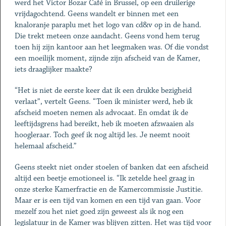
werd het Victor Bozar Café in Brussel, op een druilerige
vrijdagochtend. Geens wandelt er binnen met een
knaloranje paraplu met het logo van cd&v op in de hand.
Die trekt meteen onze aandacht. Geens vond hem terug
toen hij zijn kantoor aan het leegmaken was. Of die vondst
een moeilijk moment, zijnde zijn afscheid van de Kamer,
iets draaglijker maakte?
“Het is niet de eerste keer dat ik een drukke bezigheid
verlaat”, vertelt Geens. “Toen ik minister werd, heb ik
afscheid moeten nemen als advocaat. En omdat ik de
leeftijdsgrens had bereikt, heb ik moeten afzwaaien als
hoogleraar. Toch geef ik nog altijd les. Je neemt nooit
helemaal afscheid.”
Geens steekt niet onder stoelen of banken dat een afscheid
altijd een beetje emotioneel is. “Ik zetelde heel graag in
onze sterke Kamerfractie en de Kamercommissie Justitie.
Maar er is een tijd van komen en een tijd van gaan. Voor
mezelf zou het niet goed zijn geweest als ik nog een
legislatuur in de Kamer was blijven zitten. Het was tijd voor