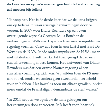
de kaarten nu op zo’n manier geschud dat u die mening
zal moeten bijstellen?
“Ik hoop het. Het is de derde keer dat we de kans krijgen
om op federaal niveau ernstige hervormingen door te
voeren. In 2007 won Didier Reynders op een even
overtuigende wijze als Georges-Louis Bouchez de
verkiezingen in Wallonië. Hij wilde toen een oranje-blauwe
regering vormen. Cd&v zat toen in een kartel met Bart De
Wever en de N-VA. Mede onder impuls van de N-VA, maar
niet uitsluitend, heeft het kartel toen gezegd dat er een
staatshervorming moest komen. Het antwoord van Didier
Reynders was dat een oranje-blauwe regering al een
staatshervorming op zich was. Wij wilden toen de PS mee
aan boord, omdat we anders geen tweederdemeerdeheid
zouden hebben. Het kartel is toen uit elkaar gevallen, onder
meer omdat de Franstaligen ‘demandeurs de rien’ waren.”
“In 2014 hebben we opnieuw de kans gekregen om
hervormingen door te voeren. MR heeft toen haar nek