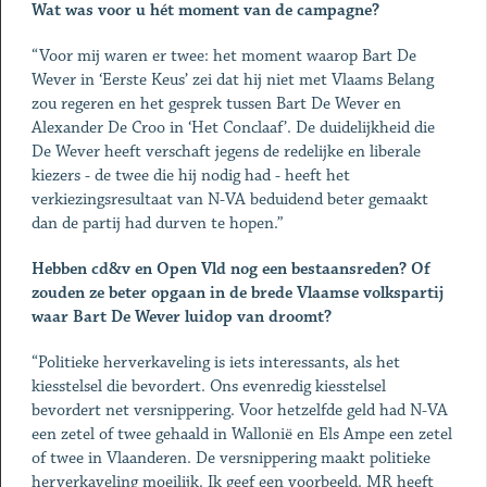
Wat was voor u hét moment van de campagne?
“Voor mij waren er twee: het moment waarop Bart De
Wever in ‘Eerste Keus’ zei dat hij niet met Vlaams Belang
zou regeren en het gesprek tussen Bart De Wever en
Alexander De Croo in ‘Het Conclaaf’. De duidelijkheid die
De Wever heeft verschaft jegens de redelijke en liberale
kiezers - de twee die hij nodig had - heeft het
verkiezingsresultaat van N-VA beduidend beter gemaakt
dan de partij had durven te hopen.”
Hebben cd&v en Open Vld nog een bestaansreden? Of
zouden ze beter opgaan in de brede Vlaamse volkspartij
waar Bart De Wever luidop van droomt?
“Politieke herverkaveling is iets interessants, als het
kiesstelsel die bevordert. Ons evenredig kiesstelsel
bevordert net versnippering. Voor hetzelfde geld had N-VA
een zetel of twee gehaald in Wallonië en Els Ampe een zetel
of twee in Vlaanderen. De versnippering maakt politieke
herverkaveling moeilijk. Ik geef een voorbeeld. MR heeft