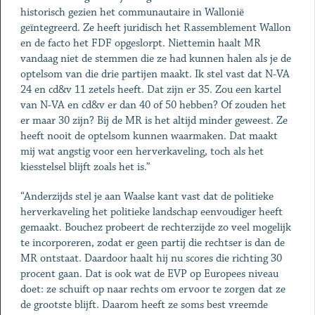
historisch gezien het communautaire in Wallonië
geïntegreerd. Ze heeft juridisch het Rassemblement Wallon
en de facto het FDF opgeslorpt. Niettemin haalt MR
vandaag niet de stemmen die ze had kunnen halen als je de
optelsom van die drie partijen maakt. Ik stel vast dat N-VA
24 en cd&v 11 zetels heeft. Dat zijn er 35. Zou een kartel
van N-VA en cd&v er dan 40 of 50 hebben? Of zouden het
er maar 30 zijn? Bij de MR is het altijd minder geweest. Ze
heeft nooit de optelsom kunnen waarmaken. Dat maakt
mij wat angstig voor een herverkaveling, toch als het
kiesstelsel blijft zoals het is.”
“Anderzijds stel je aan Waalse kant vast dat de politieke
herverkaveling het politieke landschap eenvoudiger heeft
gemaakt. Bouchez probeert de rechterzijde zo veel mogelijk
te incorporeren, zodat er geen partij die rechtser is dan de
MR ontstaat. Daardoor haalt hij nu scores die richting 30
procent gaan. Dat is ook wat de EVP op Europees niveau
doet: ze schuift op naar rechts om ervoor te zorgen dat ze
de grootste blijft. Daarom heeft ze soms best vreemde