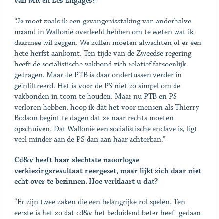
van MR en Les Engagés?
“Je moet zoals ik een gevangenisstaking van anderhalve
maand in Wallonië overleefd hebben om te weten wat ik
daarmee wil zeggen. We zullen moeten afwachten of er een
hete herfst aankomt. Ten tijde van de Zweedse regering
heeft de socialistische vakbond zich relatief fatsoenlijk
gedragen. Maar de PTB is daar ondertussen verder in
geïnfiltreerd. Het is voor de PS niet zo simpel om de
vakbonden in toom te houden. Maar nu PTB en PS
verloren hebben, hoop ik dat het voor mensen als Thierry
Bodson begint te dagen dat ze naar rechts moeten
opschuiven. Dat Wallonië een socialistische enclave is, ligt
veel minder aan de PS dan aan haar achterban.”
Cd&v heeft haar slechtste naoorlogse
verkiezingsresultaat neergezet, maar lijkt zich daar niet
echt over te bezinnen. Hoe verklaart u dat?
“Er zijn twee zaken die een belangrijke rol spelen. Ten
eerste is het zo dat cd&v het beduidend beter heeft gedaan