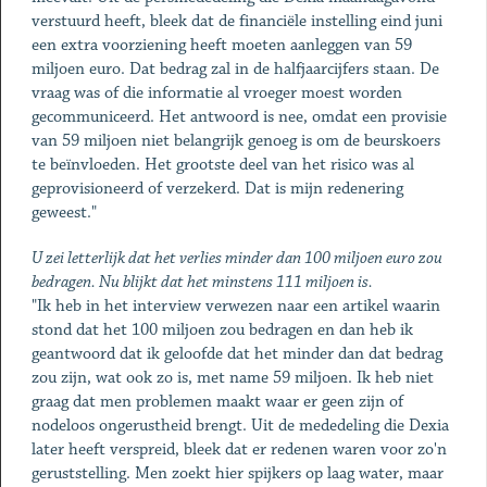
verstuurd heeft, bleek dat de financiële instelling eind juni
een extra voorziening heeft moeten aanleggen van 59
miljoen euro. Dat bedrag zal in de halfjaarcijfers staan. De
vraag was of die informatie al vroeger moest worden
gecommuniceerd. Het antwoord is nee, omdat een provisie
van 59 miljoen niet belangrijk genoeg is om de beurskoers
te beïnvloeden. Het grootste deel van het risico was al
geprovisioneerd of verzekerd. Dat is mijn redenering
geweest."
U zei letterlijk dat het verlies minder dan 100 miljoen euro zou
bedragen. Nu blijkt dat het minstens 111 miljoen is.
"Ik heb in het interview verwezen naar een artikel waarin
stond dat het 100 miljoen zou bedragen en dan heb ik
geantwoord dat ik geloofde dat het minder dan dat bedrag
zou zijn, wat ook zo is, met name 59 miljoen. Ik heb niet
graag dat men problemen maakt waar er geen zijn of
nodeloos ongerustheid brengt. Uit de mededeling die Dexia
later heeft verspreid, bleek dat er redenen waren voor zo'n
geruststelling. Men zoekt hier spijkers op laag water, maar