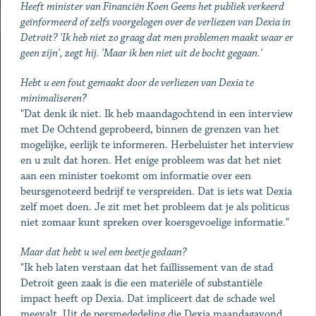
Heeft minister van Financiën Koen Geens het publiek verkeerd
geïnformeerd of zelfs voorgelogen over de verliezen van Dexia in
Detroit? 'Ik heb niet zo graag dat men problemen maakt waar er
geen zijn', zegt hij. 'Maar ik ben niet uit de bocht gegaan.'
Hebt u een fout gemaakt door de verliezen van Dexia te
minimaliseren?
"Dat denk ik niet. Ik heb maandagochtend in een interview
met De Ochtend geprobeerd, binnen de grenzen van het
mogelijke, eerlijk te informeren. Herbeluister het interview
en u zult dat horen. Het enige probleem was dat het niet
aan een minister toekomt om informatie over een
beursgenoteerd bedrijf te verspreiden. Dat is iets wat Dexia
zelf moet doen. Je zit met het probleem dat je als politicus
niet zomaar kunt spreken over koersgevoelige informatie."
Maar dat hebt u wel een beetje gedaan?
"Ik heb laten verstaan dat het faillissement van de stad
Detroit geen zaak is die een materiële of substantiële
impact heeft op Dexia. Dat impliceert dat de schade wel
meevalt. Uit de persmededeling die Dexia maandagavond