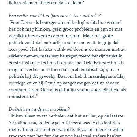
ik kan niemand beletten dat te doen."
Een verlies van 111 miljoen euro is toch niet niks?
"Voor Dexia als beursgenoteerd bedrijf is dit, hoe vreemd
het ook mag klinken, geen groot probleem en zijn ze niet
verplicht hierover te communiceren. Maar het grote
publiek voelt dat natuurlijk anders aan en ik begrijp dat
zeer goed. Het laatste wat ik wil doen is de mensen niet au
sérieux nemen, maar een beursgenoteerd bedrijf denkt in
eerste instantie technisch en niet politiek. Beurstechnisch
mag het verlies misschien niet problematisch zijn, maar
politiek ligt dit gevoelig. Daarom heb ik maandagnamiddag
overlegd en er bij Dexia op aangedrongen dat ze zouden
communiceren. Ook al is dat mijn verantwoordelijkheid als
minister niet."
De hele heisa is dus overtrokken?
"Ik kan alleen maar herhalen dat het verlies, op de laatste
59 miljoen na, volledig geanticipeerd was. Het klopt dus
niet dat men dit niet verwachtte. Ik zou de mensen willen
troosten met het feit dat er nog heel veel andere banken