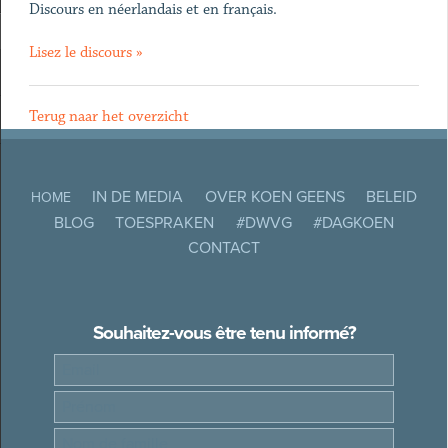
Discours en néerlandais et en français.
Lisez le discours »
Terug naar het overzicht
IN DE MEDIA
OVER KOEN GEENS
BELEID
HOME
BLOG
TOESPRAKEN
#DWVG
#DAGKOEN
CONTACT
Souhaitez-vous être tenu informé?