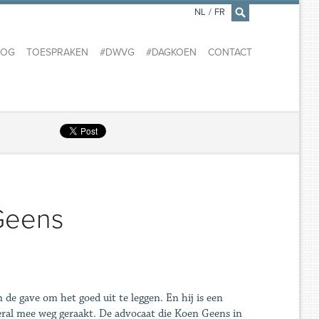
NL
/
FR
×
LOG
TOESPRAKEN
#DWVG
#DAGKOEN
CONTACT
Geens
n de gave om het goed uit te leggen. En hij is een
overal mee weg geraakt. De advocaat die Koen Geens in