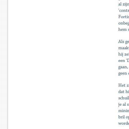
al zi
'cont
Forti
onbeg
hem s
Als g
maakt
hij z
een '
gaan,
geen 
Het z
dat h
schui
je al
minim
bril 
word