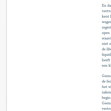
En da
vertr
kent 
wagen
reger
open 
waard
niet 
de li
liqui
heeft
een k
Geens
de fe
het w
zaken
begin
Geens
vertr