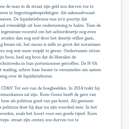
 wie de man in de straat zijn geld zou durven toe te
 keren in begrotingsbesprekingen. Als zakenadvocaat
sseren. De liquidatiebonus was zo'n poortje dat
l vriendelijk uit hun onderneming te halen. Toen de
ingenieuze voorstel om het achterdeurtje nog even
 zouden dan nog snel door het deurtje willen gaan,
 kwam uit, het succes is zelfs zo groot dat notarissen
s nog wat meer respijt te geven. Ondertussen zitten
n boos, heel erg boos dat de liberalen de
rechtstreeks in hun portemonnee getroffen. De N-VA
ct mailing, achter haar banier te verzamelen om samen
sing over de liquidatiebonus.
 CD&V. Tot een van de boegbeelden. In 2014 trekt hij
stemmenkanon zal zijn. Koen Geens heeft de gave van
 hem als politicus goed van pas komt. Als gewezen
s politicus doet hij daar nu zijn voordeel mee. In het
geworden, zoals het hoort voor een goede tsjeef. Koen
orps- straat zijn centen zou durven toe te