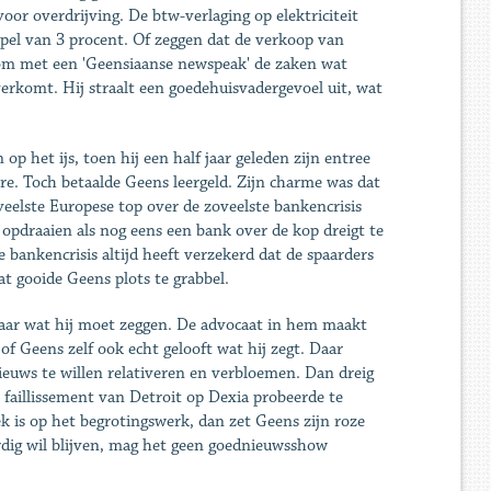
 voor overdrijving. De btw-verlaging op elektriciteit
mpel van 3 procent. Of zeggen dat de verkoop van
ng om met een 'Geensiaanse newspeak' de zaken wat
verkomt. Hij straalt een goedehuisvadergevoel uit, wat
p het ijs, toen hij een half jaar geleden zijn entree
e. Toch betaalde Geens leergeld. Zijn charme was dat
oveelste Europese top over de zoveelste bankencrisis
 opdraaien als nog eens een bank over de kop dreigt te
e bankencrisis altijd heeft verzekerd dat de spaarders
 gooide Geens plots te grabbel.
aar wat hij moet zeggen. De advocaat in hem maakt
of Geens zelf ook echt gelooft wat hij zegt. Daar
nieuws te willen relativeren en verbloemen. Dan dreig
t faillissement van Detroit op Dexia probeerde te
iek is op het begrotingswerk, dan zet Geens zijn roze
ardig wil blijven, mag het geen goednieuwsshow