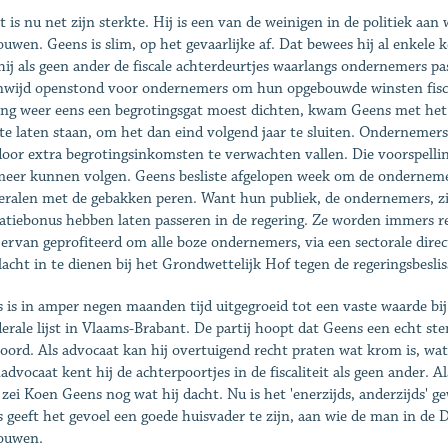
t is nu net zijn sterkte. Hij is een van de weinigen in de politiek aan
ouwen. Geens is slim, op het gevaarlijke af. Dat bewees hij al enkele
hij als geen ander de fiscale achterdeurtjes waarlangs ondernemers pa
wijd openstond voor ondernemers om hun opgebouwde winsten fiscaa
ing weer eens een begrotingsgat moest dichten, kwam Geens met het 
te laten staan, om het dan eind volgend jaar te sluiten. Ondernemers
oor extra begrotingsinkomsten te verwachten vallen. Die voorspelling
meer kunnen volgen. Geens besliste afgelopen week om de ondernemer
beralen met de gebakken peren. Want hun publiek, de ondernemers, zij
datiebonus hebben laten passeren in de regering. Ze worden immers 
 ervan geprofiteerd om alle boze ondernemers, via een sectorale dire
lacht in te dienen bij het Grondwettelijk Hof tegen de regeringsbeslis
 is in amper negen maanden tijd uitgegroeid tot een vaste waarde bij
derale lijst in Vlaams-Brabant. De partij hoopt dat Geens een echt 
oord. Als advocaat kan hij overtuigend recht praten wat krom is, wat
advocaat kent hij de achterpoortjes in de fiscaliteit als geen ander. Al
 zei Koen Geens nog wat hij dacht. Nu is het 'enerzijds, anderzijds' 
 geeft het gevoel een goede huisvader te zijn, aan wie de man in de D
ouwen.