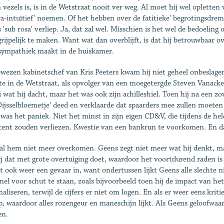
jn vezels is, is in de Wetstraat nooit ver weg. Al moet hij wel opletten
ra-intuïtief' noemen. Of het hebben over de fatitieke' begrotingsdre
s 'sub rosa' verliep. Ja, dat zal wel. Misschien is het wel de bedoeli
rijpelijk te maken. Want wat dan overblijft, is dat hij betrouwbaar o
ympathiek maakt in de huiskamer.
ewezen kabinetschef van Kris Peeters kwam hij niet geheel onbeslagen o
e in de Wetstraat, als opvolger van een moegetergde Steven Vanacker
ei wat hij dacht, maar het was ook zijn achilleshiel. Toen hij na een z
Dijsselbloemetje' deed en verklaarde dat spaarders mee zullen moeten
 was het paniek. Niet het minst in zijn eigen CD&V, die tijdens de hel
cent zouden verliezen. Kwestie van een bankrun te voorkomen. En dat
al hem niet meer overkomen. Geens zegt niet meer wat hij denkt, m
ij dat met grote overtuiging doet, waardoor het voortdurend raden is 
lt ook weer een gevaar in, want ondertussen lijkt Geens alle slechte 
 snel voor schut te staan, zoals bijvoorbeeld toen hij de impact van he
aliseren, terwijl de cijfers er niet om logen. En als er weer eens krit
op, waardoor alles rozengeur en maneschijn lijkt. Als Geens geloofwa
en.