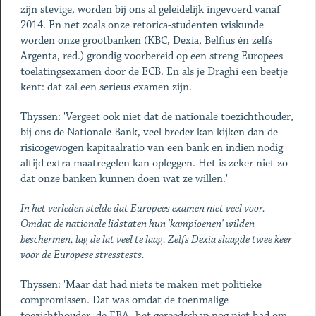
zijn stevige, worden bij ons al geleidelijk ingevoerd vanaf
2014. En net zoals onze retorica-studenten wiskunde
worden onze grootbanken (KBC, Dexia, Belfius én zelfs
Argenta, red.) grondig voorbereid op een streng Europees
toelatingsexamen door de ECB. En als je Draghi een beetje
kent: dat zal een serieus examen zijn.'
Thyssen: 'Vergeet ook niet dat de nationale toezichthouder,
bij ons de Nationale Bank, veel breder kan kijken dan de
risicogewogen kapitaalratio van een bank en indien nodig
altijd extra maatregelen kan opleggen. Het is zeker niet zo
dat onze banken kunnen doen wat ze willen.'
In het verleden stelde dat Europees examen niet veel voor.
Omdat de nationale lidstaten hun 'kampioenen' wilden
beschermen, lag de lat veel te laag. Zelfs Dexia slaagde twee keer
voor de Europese stresstests.
Thyssen: 'Maar dat had niets te maken met politieke
compromissen. Dat was omdat de toenmalige
toezichthouder, de EBA, het gereedschap nog niet had om