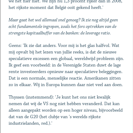
we het hier niet. We zijn nu 1,3 procent rijker dan in 2008,
het rijkste moment dat België ooit gekend heeft.'
Maar gaat het wel allemaal snel genoeg? Ik zie nog altijd geen
echt fundamentele ingrepen, zoals het fors optrekken van de
strengste kapitaalbuffer van de banken: de leverage ratio.
Geens: 'Ik zie dat anders. Voor mij is het glas halfvol. Wat
mij opvalt bij het lezen van jullie reeks, is dat de nieuwe
speculatieve excessen een globaal, wereldwijd probleem zijn.
Ik geef een voorbeeld: in de Verenigde Staten duwt de lage
rente investeerders opnieuw naar speculatieve beleggingen.
Dat is een normale, menselijke reactie. Amerikanen zitten
zo in elkaar. Wij in Europa kunnen daar niet veel aan doen.
Thyssen (instemmend): 'Je kunt het ons niet kwalijk
nemen dat wij de VS nog niet hebben veranderd. Dat kan
alleen aangepakt worden op een hoger niveau, bijvoorbeeld
dat van de G20 (het clubje van 's werelds rijkste
industrielanden, red.).'