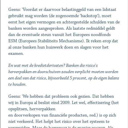
Geens: 'Voordat er daarvoor belastinggeld van een lidstaat
gebruikt mag worden (de zogenoemde 'backstop'), moet
eerst het eigen vermogen en achtergestelde schulden van de
banken worden aangesproken. Als laatste redmiddel geldt
dan de eventuele steun vanuit het Europees noodfonds
ESM (Europees Stabiliteits Mechanisme). Ik reken erop dat
al onze banken hun huiswerk doen en slagen voor het
examen.
En wat met de kredietderivaten? Banken die risico's
herverpakken en doorschuiven zouden verplicht moeten worden
een deel van dat risico, bijvoorbeeld 5 procent, op de eigen balans
te houden.
Geens: 'We hebben dat probleem ook gezien. Dat hebben
wij in Europa al beslist eind 2009. Let wel, effectisering (het
opsplitsen, herverpakken
en doorverkopen van financiële producten, red.) is op zich
niet verkeerd. Het helpt het risico over het systeem te
verspreiden. Maar de hamvraag is de manier waarop. Als