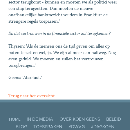
sector terugkomt - kunnen en moeten we als politici weer
een stap terugzetten. Dan moeten de nieuwe
onafhankelijke banktoezichthouders in Frankfurt de
strengere regels toepassen.'
En dat vertrouwen in de financiële sector zal terugkomen?
Thyssen: 'Als de mensen ons de tijd geven om alles op
poten te zetten wel, ja. We zijn al meer dan halfweg. Nog
even geduld. We moeten en zullen het vertrouwen
terugbrengen.'
Geens: 'Absoluut.'
Terug naar het overzicht
IN DE MEDIA
OVER KOEN GEENS
BELEID
HOME
BLOG
TOESPRAKEN
#DWVG
#DAGKOEN