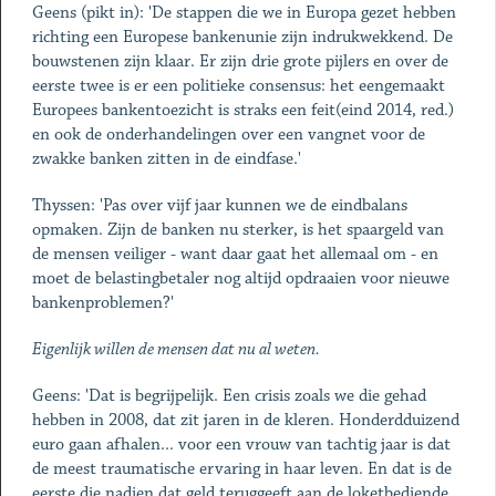
Geens (pikt in): 'De stappen die we in Europa gezet hebben
richting een Europese bankenunie zijn indrukwekkend. De
bouwstenen zijn klaar. Er zijn drie grote pijlers en over de
eerste twee is er een politieke consensus: het eengemaakt
Europees bankentoezicht is straks een feit(eind 2014, red.)
en ook de onderhandelingen over een vangnet voor de
zwakke banken zitten in de eindfase.'
Thyssen: 'Pas over vijf jaar kunnen we de eindbalans
opmaken. Zijn de banken nu sterker, is het spaargeld van
de mensen veiliger - want daar gaat het allemaal om - en
moet de belastingbetaler nog altijd opdraaien voor nieuwe
bankenproblemen?'
Eigenlijk willen de mensen dat nu al weten.
Geens: 'Dat is begrijpelijk. Een crisis zoals we die gehad
hebben in 2008, dat zit jaren in de kleren. Honderdduizend
euro gaan afhalen... voor een vrouw van tachtig jaar is dat
de meest traumatische ervaring in haar leven. En dat is de
eerste die nadien dat geld teruggeeft aan de loketbediende