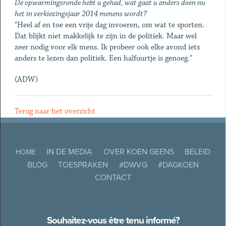
De opwarmingsronde hebt u gehad, wat gaat u anders doen nu
het in verkiezingsjaar 2014 menens wordt?
"Heel af en toe een vrije dag invoeren, om wat te sporten.
Dat blijkt niet makkelijk te zijn in de politiek. Maar wel
zeer nodig voor elk mens. Ik probeer ook elke avond iets
anders te lezen dan politiek. Een halfuurtje is genoeg."
(ADW)
Terug naar het overzicht
IN DE MEDIA
OVER KOEN GEENS
BELEID
HOME
BLOG
TOESPRAKEN
#DWVG
#DAGKOEN
CONTACT
Souhaitez-vous être tenu informé?