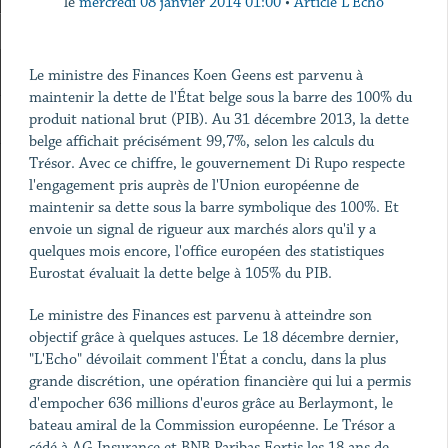
le
mercredi 08 janvier 2014 01:00
•
Article L'Echo
Le ministre des Finances Koen Geens est parvenu à
maintenir la dette de l'État belge sous la barre des 100% du
produit national brut (PIB). Au 31 décembre 2013, la dette
belge affichait précisément 99,7%, selon les calculs du
Trésor. Avec ce chiffre, le gouvernement Di Rupo respecte
l'engagement pris auprès de l'Union européenne de
maintenir sa dette sous la barre symbolique des 100%. Et
envoie un signal de rigueur aux marchés alors qu'il y a
quelques mois encore, l'office européen des statistiques
Eurostat évaluait la dette belge à 105% du PIB.
Le ministre des Finances est parvenu à atteindre son
objectif grâce à quelques astuces. Le 18 décembre dernier,
"L'Echo" dévoilait comment l'État a conclu, dans la plus
grande discrétion, une opération financière qui lui a permis
d'empocher 636 millions d'euros grâce au Berlaymont, le
bateau amiral de la Commission européenne. Le Trésor a
cédé à AG Insurance et BNB Paribas Fortis les 18 ans de