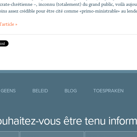
rate-chrétienne –, inconnu (totalement) du grand public, voilà aujour
ins assez crédible pour être cité comme «primo-ministrable» au lend
l'article »
 GEENS
BELEID
BLOG
TOESPRAKEN
uhaitez-vous être tenu infor