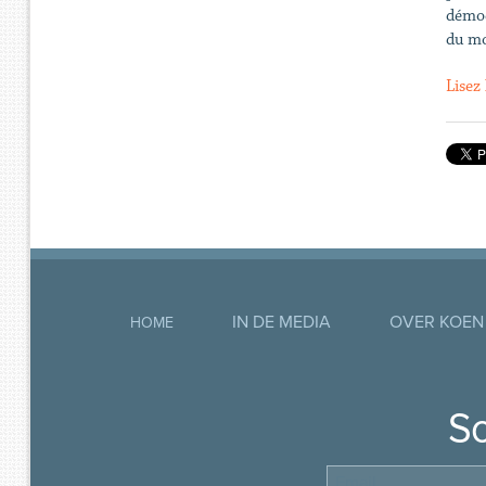
démoc
du mo
Lisez 
IN DE MEDIA
OVER KOEN
HOME
So