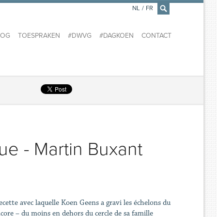
NL
/
FR
×
LOG
TOESPRAKEN
#DWVG
#DAGKOEN
CONTACT
que - Martin Buxant
recette avec laquelle Koen Geens a gravi les échelons du
ncore – du moins en dehors du cercle de sa famille