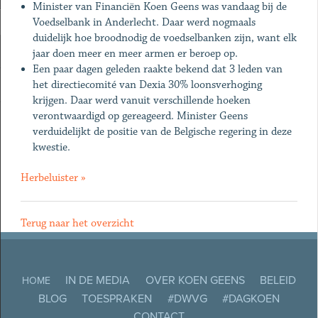
Minister van Financiën Koen Geens was vandaag bij de
Voedselbank in Anderlecht. Daar werd nogmaals
duidelijk hoe broodnodig de voedselbanken zijn, want elk
jaar doen meer en meer armen er beroep op.
Een paar dagen geleden raakte bekend dat 3 leden van
het directiecomité van Dexia 30% loonsverhoging
krijgen. Daar werd vanuit verschillende hoeken
verontwaardigd op gereageerd. Minister Geens
verduidelijkt de positie van de Belgische regering in deze
kwestie.
Herbeluister »
Terug naar het overzicht
IN DE MEDIA
OVER KOEN GEENS
BELEID
HOME
BLOG
TOESPRAKEN
#DWVG
#DAGKOEN
CONTACT