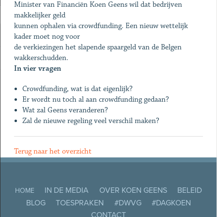
Minister van Financiën Koen Geens wil dat bedrijven
makkelijker geld
kunnen ophalen via crowdfunding. Een nieuw wettelijk
kader moet nog voor
de verkiezingen het slapende spaargeld van de Belgen
wakkerschudden.
In vier vragen
Crowdfunding, wat is dat eigenlijk?
Er wordt nu toch al aan crowdfunding gedaan?
Wat zal Geens veranderen?
Zal de nieuwe regeling veel verschil maken?
Terug naar het overzicht
IN DE MEDIA
OVER KOEN GEENS
BELEID
HOME
BLOG
TOESPRAKEN
#DWVG
#DAGKOEN
CONTACT