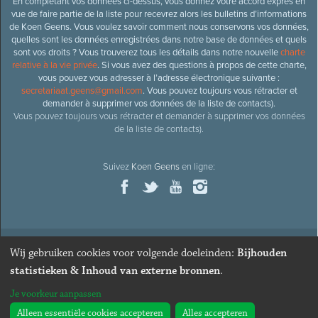
En complétant vos données ci-dessus, vous donnez votre accord exprès en
vue de faire partie de la liste pour recevrez alors les bulletins d’informations
de Koen Geens. Vous voulez savoir comment nous conservons vos données,
quelles sont les données enregistrées dans notre base de données et quels
sont vos droits ? Vous trouverez tous les détails dans notre nouvelle
charte
relative à la vie privée
. Si vous avez des questions à propos de cette charte,
vous pouvez vous adresser à l’adresse électronique suivante :
secretariaat.geens@gmail.com
. Vous pouvez toujours vous rétracter et
demander à supprimer vos données de la liste de contacts).
Vous pouvez toujours vous rétracter et demander à supprimer vos données
de la liste de contacts).
Suivez
Koen Geens
en ligne:
Wij gebruiken cookies voor volgende doeleinden:
Bijhouden
© 2026
Ancien ministre et député honoraire
Koen Geens
· Alle
statistieken & Inhoud van externe bronnen
.
rechten voorbehouden ·
Cookies wijzigen
Je voorkeur aanpassen
Webdesign & développement par Zenjoy de Louvain
. Powered by
Nimbu
.
Alleen essentiële cookies accepteren
Alles accepteren