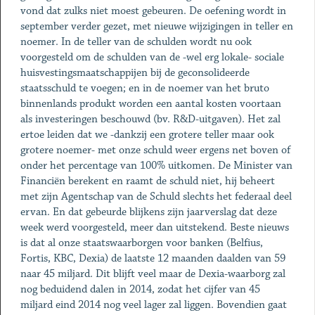
vond dat zulks niet moest gebeuren. De oefening wordt in
september verder gezet, met nieuwe wijzigingen in teller en
noemer. In de teller van de schulden wordt nu ook
voorgesteld om de schulden van de -wel erg lokale- sociale
huisvestingsmaatschappijen bij de geconsolideerde
staatsschuld te voegen; en in de noemer van het bruto
binnenlands produkt worden een aantal kosten voortaan
als investeringen beschouwd (bv. R&D-uitgaven). Het zal
ertoe leiden dat we -dankzij een grotere teller maar ook
grotere noemer- met onze schuld weer ergens net boven of
onder het percentage van 100% uitkomen. De Minister van
Financiën berekent en raamt de schuld niet, hij beheert
met zijn Agentschap van de Schuld slechts het federaal deel
ervan. En dat gebeurde blijkens zijn jaarverslag dat deze
week werd voorgesteld, meer dan uitstekend. Beste nieuws
is dat al onze staatswaarborgen voor banken (Belfius,
Fortis, KBC, Dexia) de laatste 12 maanden daalden van 59
naar 45 miljard. Dit blijft veel maar de Dexia-waarborg zal
nog beduidend dalen in 2014, zodat het cijfer van 45
miljard eind 2014 nog veel lager zal liggen. Bovendien gaat