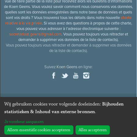
vue de faire partie de la liste pour recevrez alors les bulletins d’informations
de Koen Geens. Vous voulez savoir comment nous conservons vos données,
quelles sont les données enregistrées dans notre base de données et quels
sont vos droits ? Vous trouverez tous les détails dans notre nouvelle
charte
relative à la vie privée
. Si vous avez des questions à propos de cette charte,
vous pouvez vous adresser à l’adresse électronique suivante :
secretariaat.geens@gmail.com
. Vous pouvez toujours vous rétracter et
demander à supprimer vos données de la liste de contacts).
Vous pouvez toujours vous rétracter et demander à supprimer vos données
de la liste de contacts).
Suivez
Koen Geens
en ligne:
Wij gebruiken cookies voor volgende doeleinden:
Bijhouden
© 2026
Ancien ministre et député honoraire
Koen Geens
· Alle
statistieken & Inhoud van externe bronnen
.
rechten voorbehouden ·
Cookies wijzigen
Je voorkeur aanpassen
Webdesign & développement par Zenjoy de Louvain
. Powered by
Nimbu
.
Alleen essentiële cookies accepteren
Alles accepteren