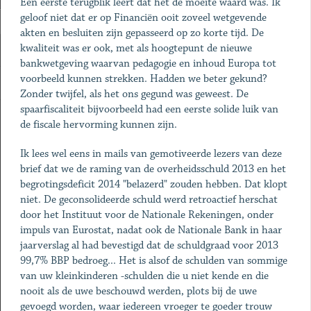
Een eerste terugblik leert dat het de moeite waard was. Ik
geloof niet dat er op Financiën ooit zoveel wetgevende
akten en besluiten zijn gepasseerd op zo korte tijd. De
kwaliteit was er ook, met als hoogtepunt de nieuwe
bankwetgeving waarvan pedagogie en inhoud Europa tot
voorbeeld kunnen strekken. Hadden we beter gekund?
Zonder twijfel, als het ons gegund was geweest. De
spaarfiscaliteit bijvoorbeeld had een eerste solide luik van
de fiscale hervorming kunnen zijn.
Ik lees wel eens in mails van gemotiveerde lezers van deze
brief dat we de raming van de overheidsschuld 2013 en het
begrotingsdeficit 2014 "belazerd" zouden hebben. Dat klopt
niet. De geconsolideerde schuld werd retroactief herschat
door het Instituut voor de Nationale Rekeningen, onder
impuls van Eurostat, nadat ook de Nationale Bank in haar
jaarverslag al had bevestigd dat de schuldgraad voor 2013
99,7% BBP bedroeg... Het is alsof de schulden van sommige
van uw kleinkinderen -schulden die u niet kende en die
nooit als de uwe beschouwd werden, plots bij de uwe
gevoegd worden, waar iedereen vroeger te goeder trouw