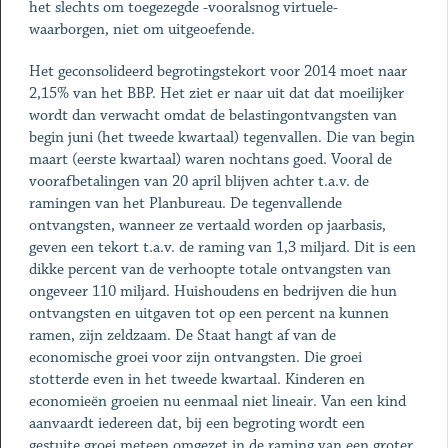
het slechts om toegezegde -vooralsnog virtuele-
waarborgen, niet om uitgeoefende.
Het geconsolideerd begrotingstekort voor 2014 moet naar
2,15% van het BBP. Het ziet er naar uit dat dat moeilijker
wordt dan verwacht omdat de belastingontvangsten van
begin juni (het tweede kwartaal) tegenvallen. Die van begin
maart (eerste kwartaal) waren nochtans goed. Vooral de
voorafbetalingen van 20 april blijven achter t.a.v. de
ramingen van het Planbureau. De tegenvallende
ontvangsten, wanneer ze vertaald worden op jaarbasis,
geven een tekort t.a.v. de raming van 1,3 miljard. Dit is een
dikke percent van de verhoopte totale ontvangsten van
ongeveer 110 miljard. Huishoudens en bedrijven die hun
ontvangsten en uitgaven tot op een percent na kunnen
ramen, zijn zeldzaam. De Staat hangt af van de
economische groei voor zijn ontvangsten. Die groei
stotterde even in het tweede kwartaal. Kinderen en
economieën groeien nu eenmaal niet lineair. Van een kind
aanvaardt iedereen dat, bij een begroting wordt een
gestuite groei meteen omgezet in de raming van een groter