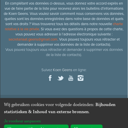
En complétant vos données ci-dessus, vous donnez votre accord exprès en
vue de faire partie de la liste pour recevrez alors les bulletins d’informations
de Koen Geens. Vous voulez savoir comment nous conservons vos données,
quelles sont les données enregistrées dans notre base de données et quels
sont vos droits ? Vous trouverez tous les détails dans notre nouvelle
charte
relative à la vie privée
. Si vous avez des questions à propos de cette charte,
vous pouvez vous adresser à l’adresse électronique suivante :
secretariaat.geens@gmail.com
. Vous pouvez toujours vous rétracter et
demander à supprimer vos données de la liste de contacts).
Vous pouvez toujours vous rétracter et demander à supprimer vos données
de la liste de contacts).
Suivez
Koen Geens
en ligne:
Wij gebruiken cookies voor volgende doeleinden:
Bijhouden
© 2026
Ancien ministre et député honoraire
Koen Geens
· Alle
statistieken & Inhoud van externe bronnen
.
rechten voorbehouden ·
Cookies wijzigen
Je voorkeur aanpassen
Webdesign & développement par Zenjoy de Louvain
. Powered by
Nimbu
.