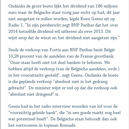
Ondanks de grote boete lijkt het dividend van 186 miljoen
euro waar de Belgische staat vorig jaar recht op had, dit jaar
niet aangetast te zullen worden, legde Koen Geens uit op
Radio 1. “In zijn persbericht zegt BNP Paribas dat het over
2014 hetzelfde dividend wil uitkeren als over 2013. Dit
wijst erop dat de winst en het dividend niet aangetast zijn.”
Sinds de verkoop van Fortis aan BNP Paribas bezit België
10,28 procent van de aandelen van de Franse grootbank.
“Onze staat heeft niet tot doel banken te beheren. We
hebben altijd de verkoop (van de Belgische aandelen, nvdr.)
in het vooruitzicht gesteld”, zegt Geens. Ondanks de boete
is die geplande verkoop “absoluut niet in het gedrang
gebracht”. De minister wijst er wel op dat die verkoop ook
“absoluut niet dringend” is.
Geens had in het radio-interview woorden van lof voor de
“voorzichtig geleide bank”, die “in een goede markt nog heel
wat potentieel heeft”. De Belgische staat behoudt dan ook
het vertrouwen in topman Bonnafé.