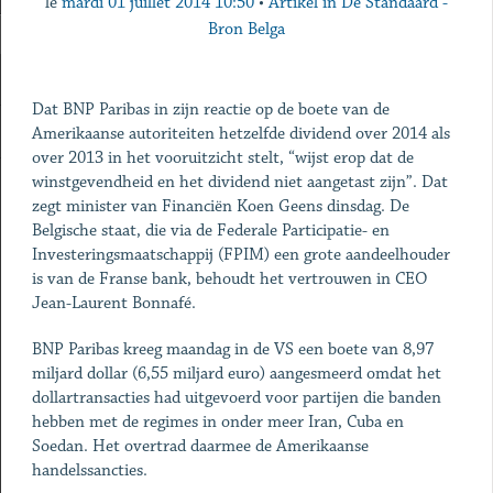
le
mardi 01 juillet 2014 10:50
•
Artikel in De Standaard -
Bron Belga
Dat BNP Paribas in zijn reactie op de boete van de
Amerikaanse autoriteiten hetzelfde dividend over 2014 als
over 2013 in het vooruitzicht stelt, “wijst erop dat de
winstgevendheid en het dividend niet aangetast zijn”. Dat
zegt minister van Financiën Koen Geens dinsdag. De
Belgische staat, die via de Federale Participatie- en
Investeringsmaatschappij (FPIM) een grote aandeelhouder
is van de Franse bank, behoudt het vertrouwen in CEO
Jean-Laurent Bonnafé.
BNP Paribas kreeg maandag in de VS een boete van 8,97
miljard dollar (6,55 miljard euro) aangesmeerd omdat het
dollartransacties had uitgevoerd voor partijen die banden
hebben met de regimes in onder meer Iran, Cuba en
Soedan. Het overtrad daarmee de Amerikaanse
handelssancties.