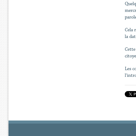
Quelq
mercr
parol
Cela 
la dat
Cette
citoy
Les c
l'int