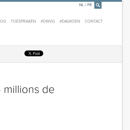
NL
/
FR
×
LOG
TOESPRAKEN
#DWVG
#DAGKOEN
CONTACT
 millions de