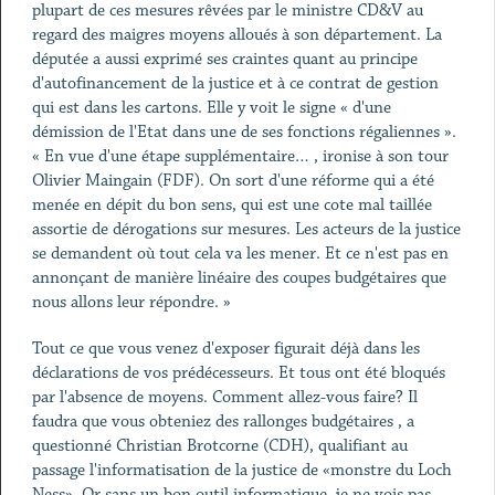
plupart de ces mesures rêvées par le ministre CD&V au
regard des maigres moyens alloués à son département. La
députée a aussi exprimé ses craintes quant au principe
d'autofinancement de la justice et à ce contrat de gestion
qui est dans les cartons. Elle y voit le signe « d'une
démission de l'Etat dans une de ses fonctions régaliennes ».
« En vue d'une étape supplémentaire… , ironise à son tour
Olivier Maingain (FDF). On sort d'une réforme qui a été
menée en dépit du bon sens, qui est une cote mal taillée
assortie de dérogations sur mesures. Les acteurs de la justice
se demandent où tout cela va les mener. Et ce n'est pas en
annonçant de manière linéaire des coupes budgétaires que
nous allons leur répondre. »
Tout ce que vous venez d'exposer figurait déjà dans les
déclarations de vos prédécesseurs. Et tous ont été bloqués
par l'absence de moyens. Comment allez-vous faire? Il
faudra que vous obteniez des rallonges budgétaires , a
questionné Christian Brotcorne (CDH), qualifiant au
passage l'informatisation de la justice de «monstre du Loch
Ness». Or sans un bon outil informatique, je ne vois pas