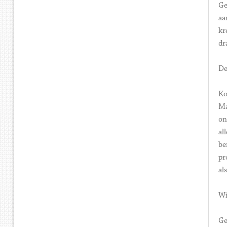
Ge
aa
kr
dr
De
Ko
Ma
on
al
be
pr
al
Wi
Ge