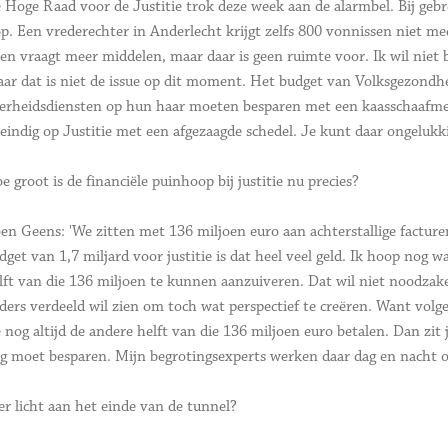
 Hoge Raad voor de Justitie trok deze week aan de alarmbel. Bij gebr
op. Een vrederechter in Anderlecht krijgt zelfs 800 vonnissen niet mee
en vraagt meer middelen, maar daar is geen ruimte voor. Ik wil niet b
ar dat is niet de issue op dit moment. Het budget van Volksgezondheid
erheidsdiensten op hun haar moeten besparen met een kaasschaafme
 eindig op Justitie met een afgezaagde schedel. Je kunt daar ongelukki
e groot is de financiële puinhoop bij justitie nu precies?
en Geens: 'We zitten met 136 miljoen euro aan achterstallige facturen b
dget van 1,7 miljard voor justitie is dat heel veel geld. Ik hoop nog wa
lft van die 136 miljoen te kunnen aanzuiveren. Dat wil niet noodzakel
ders verdeeld wil zien om toch wat perspectief te creëren. Want vol
 nog altijd de andere helft van die 136 miljoen euro betalen. Dan zit 
g moet besparen. Mijn begrotingsexperts werken daar dag en nacht o
 er licht aan het einde van de tunnel?