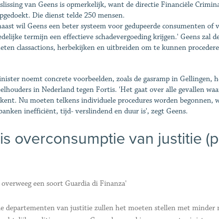
slissing van Geens is opmerkelijk, want de directie Financiële Criminal
opgedoekt. Die dienst telde 250 mensen.
aast wil Geens een beter systeem voor gedupeerde consumenten of v
edelijke termijn een effectieve schadevergoeding krijgen.' Geens zal d
eten classactions, herbekijken en uitbreiden om te kunnen procede
nister noemt concrete voorbeelden, zoals de gasramp in Gellingen, h
elhouders in Nederland tegen Fortis. 'Het gaat over alle gevallen waa
kent. Nu moeten telkens individuele procedures worden begonnen, w
banken inefficiënt, tijd- verslindend en duur is', zegt Geens.
 is overconsumptie van justitie (p
k overweeg een soort Guardia di Finanza'
le departementen van justitie zullen het moeten stellen met minder 