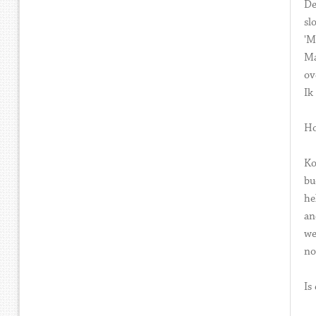
De
sl
'M
Ma
ov
Ik
Ho
Ko
bu
he
an
we
no
Is