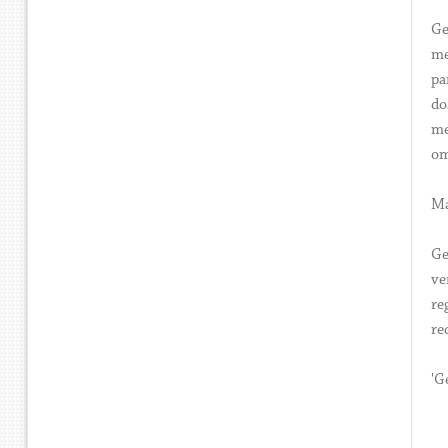
Ge
me
pa
do
me
om
Ma
Ge
ve
re
re
'G