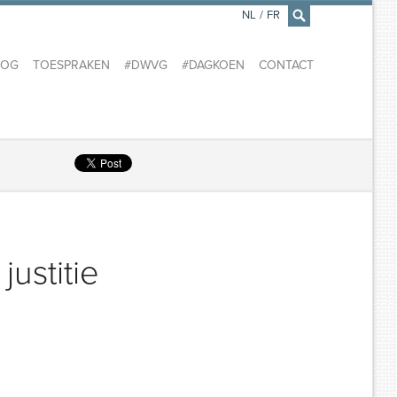
NL
/
FR
×
LOG
TOESPRAKEN
#DWVG
#DAGKOEN
CONTACT
ustitie