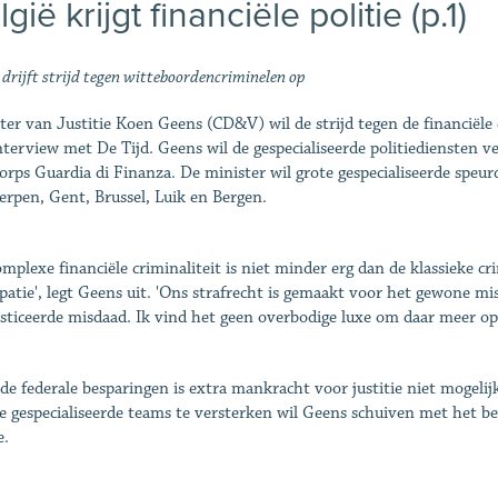
gië krijgt financiële politie (p.1)
drijft strijd tegen witteboordencriminelen op
ter van Justitie Koen Geens (CD&V) wil de strijd tegen de financiële 
nterview met De Tijd. Geens wil de gespecialiseerde politiediensten ver
korps Guardia di Finanza. De minister wil grote gespecialiseerde speur
rpen, Gent, Brussel, Luik en Bergen.
omplexe financiële criminaliteit is niet minder erg dan de klassieke cr
ipatie', legt Geens uit. 'Ons strafrecht is gemaakt voor het gewone mi
isticeerde misdaad. Ik vind het geen overbodige luxe om daar meer op 
de federale besparingen is extra mankracht voor justitie niet mogel
 gespecialiseerde teams te versterken wil Geens schuiven met het bes
e.