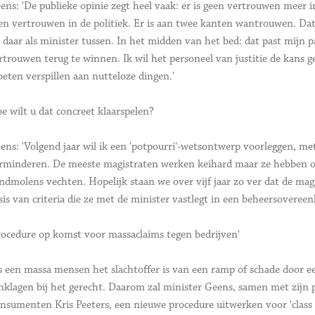
ens: 'De publieke opinie zegt heel vaak: er is geen vertrouwen meer i
en vertrouwen in de politiek. Er is aan twee kanten wantrouwen. Dat i
t daar als minister tussen. In het midden van het bed: dat past mijn p
rtrouwen terug te winnen. Ik wil het personeel van justitie de kans g
eten verspillen aan nutteloze dingen.'
e wilt u dat concreet klaarspelen?
ens: 'Volgend jaar wil ik een 'potpourri'-wetsontwerp voorleggen, m
rminderen. De meeste magistraten werken keihard maar ze hebben om 
ndmolens vechten. Hopelijk staan we over vijf jaar zo ver dat de magi
sis van criteria die ze met de minister vastlegt in een beheersoveree
rocedure op komst voor massaclaims tegen bedrijven'
s een massa mensen het slachtoffer is van een ramp of schade door ee
nklagen bij het gerecht. Daarom zal minister Geens, samen met zijn 
nsumenten Kris Peeters, een nieuwe procedure uitwerken voor 'class ac