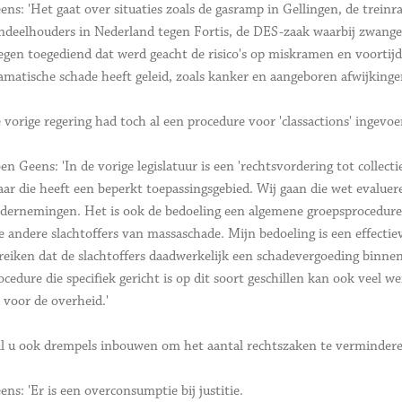
ens: 'Het gaat over situaties zoals de gasramp in Gellingen, de trein
ndeelhouders in Nederland tegen Fortis, de DES-zaak waarbij zwang
egen toegediend dat werd geacht de risico's op miskramen en voortijd
amatische schade heeft geleid, zoals kanker en aangeboren afwijkinge
 vorige regering had toch al een procedure voor 'classactions' ingevoe
en Geens: 'In de vorige legislatuur is een 'rechtsvordering tot collec
ar die heeft een beperkt toepassingsgebied. Wij gaan die wet evaluer
dernemingen. Het is ook de bedoeling een algemene groepsprocedure 
le andere slachtoffers van massaschade. Mijn bedoeling is een effectie
reiken dat de slachtoffers daadwerkelijk een schadevergoeding binnen
ocedure die specifiek gericht is op dit soort geschillen kan ook veel
s voor de overheid.'
l u ook drempels inbouwen om het aantal rechtszaken te verminder
ens: 'Er is een overconsumptie bij justitie.