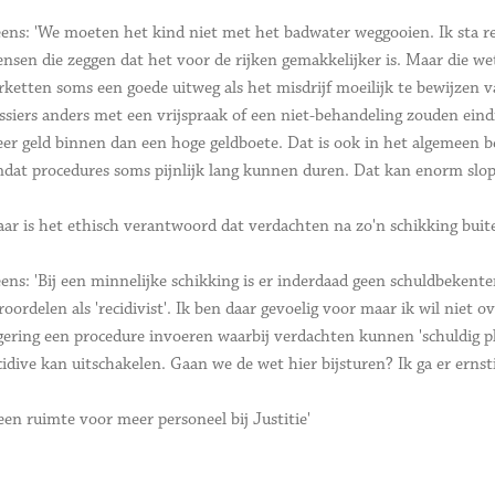
ens: 'We moeten het kind niet met het badwater weggooien. Ik sta rede
nsen die zeggen dat het voor de rijken gemakkelijker is. Maar die we
rketten soms een goede uitweg als het misdrijf moeilijk te bewijzen v
ssiers anders met een vrijspraak of een niet-behandeling zouden eind
er geld binnen dan een hoge geldboete. Dat is ook in het algemeen be
dat procedures soms pijnlijk lang kunnen duren. Dat kan enorm slope
ar is het ethisch verantwoord dat verdachten na zo'n schikking bui
ens: 'Bij een minnelijke schikking is er inderdaad geen schuldbekente
roordelen als 'recidivist'. Ik ben daar gevoelig voor maar ik wil niet 
gering een procedure invoeren waarbij verdachten kunnen 'schuldig plei
cidive kan uitschakelen. Gaan we de wet hier bijsturen? Ik ga er erns
een ruimte voor meer personeel bij Justitie'