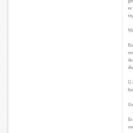
ge
er
te
Wa
Ko
ve
de
di
U 
be
Ge
Er
om