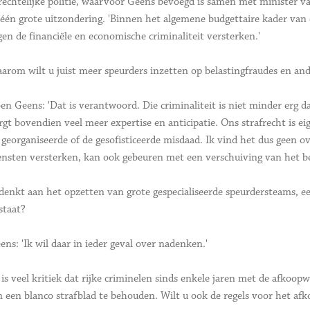
rechtelijke politie, waarvoor Geens bevoegd is samen met minister 
 één grote uitzondering. 'Binnen het algemene budgettaire kader van de
gen de financiële en economische criminaliteit versterken.'
arom wilt u juist meer speurders inzetten op belastingfraudes en an
en Geens: 'Dat is verantwoord. Die criminaliteit is niet minder erg da
rgt bovendien veel meer expertise en anticipatie. Ons strafrecht is e
 georganiseerde of de gesofisticeerde misdaad. Ik vind het dus geen o
ensten versterken, kan ook gebeuren met een verschuiving van het be
denkt aan het opzetten van grote gespecialiseerde speurdersteams, een
staat?
ens: 'Ik wil daar in ieder geval over nadenken.'
 is veel kritiek dat rijke criminelen sinds enkele jaren met de afkoo
 een blanco strafblad te behouden. Wilt u ook de regels voor het af