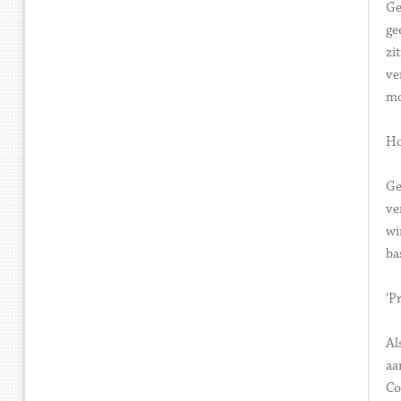
Ge
ge
zi
ve
mo
Ho
Ge
ve
wi
ba
'P
Al
aa
Co