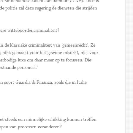
van Binnenlandse Zaken Jan Jambon (N-VA). Toch is
 politie zal deze regering de diensten die strijden
dere witteboordencriminaliteit?
n de klassieke criminaliteit van 'gemeenrecht'. Ze
igenlijk gemaakt voor het gewone misdrijf, niet voor
verbodige luxe om daar meer op te focussen. Die
staande personeel.'
 soort Guardia di Finanza, zoals die in Italië
pwet steeds een minnelijke schikking kunnen treffen
kopen van processen veranderen?