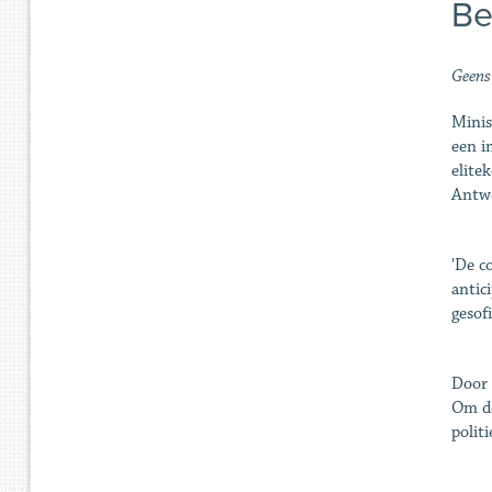
Bel
Geens 
Minis
een i
elite
Antwe
'De c
antic
gesof
Door 
Om de
politi