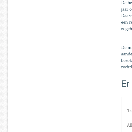
De be
jaar 
Daarn
een r
zogeh
De mi
aande
berok
recht
Er
'I
Al