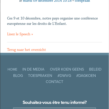
le
mardi 09 décembre 2014 10:18
•
toespraak
Ces 9 et 10 décembre, notre pays organise une conférence
européenne sur les droits de L'Enfant.
Lisez le Speech »
Terug naar het overzicht
IN DE MEDIA
OVER KOEN GEENS
BELEID
HOME
BLOG
TOESPRAKEN
#DWVG
#DAGKOEN
CONTACT
Souhaitez-vous être tenu informé?