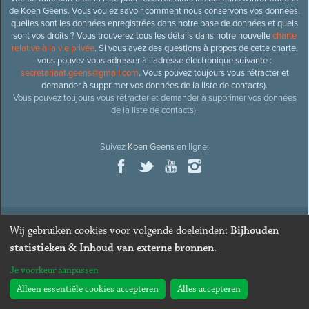
de Koen Geens. Vous voulez savoir comment nous conservons vos données,
quelles sont les données enregistrées dans notre base de données et quels
sont vos droits ? Vous trouverez tous les détails dans notre nouvelle
charte
relative à la vie privée
. Si vous avez des questions à propos de cette charte,
vous pouvez vous adresser à l’adresse électronique suivante :
secretariaat.geens@gmail.com
. Vous pouvez toujours vous rétracter et
demander à supprimer vos données de la liste de contacts).
Vous pouvez toujours vous rétracter et demander à supprimer vos données
de la liste de contacts).
Suivez
Koen Geens
en ligne:
Wij gebruiken cookies voor volgende doeleinden:
Bijhouden
© 2026
Ancien ministre et député honoraire
Koen Geens
· Alle
statistieken & Inhoud van externe bronnen
.
rechten voorbehouden ·
Cookies wijzigen
Je voorkeur aanpassen
Webdesign & développement par Zenjoy de Louvain
. Powered by
Nimbu
.
Alleen essentiële cookies accepteren
Alles accepteren