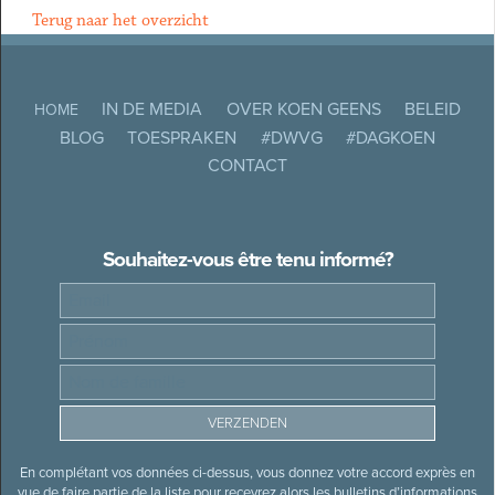
Terug naar het overzicht
IN DE MEDIA
OVER KOEN GEENS
BELEID
HOME
BLOG
TOESPRAKEN
#DWVG
#DAGKOEN
CONTACT
Souhaitez-vous être tenu informé?
En complétant vos données ci-dessus, vous donnez votre accord exprès en
vue de faire partie de la liste pour recevrez alors les bulletins d’informations