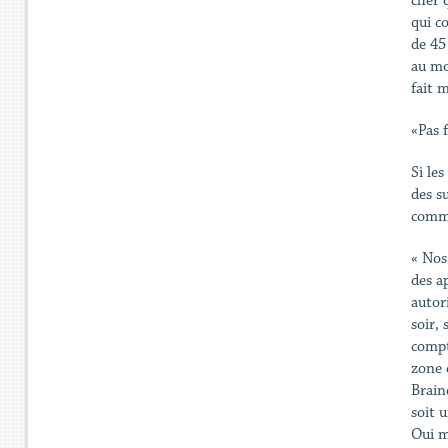
cher 
qui c
de 45
au mo
fait 
«Pas 
Si le
des s
comme
« Nos
des a
autor
soir, 
compt
zone 
Brain
soit 
Oui m