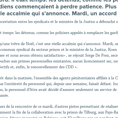
diens commençaient à perdre patience. Plus 
lle accalmie qui s'annonce. Mardi, un accord a
ncertation entre les syndicats et le ministre de la Justice a débouché 
ait temps: les détenus, comme les policiers appelés à remplacer les ga
qu'une trêve de Noël, c'est une réelle accalmie qui s'annonce. Mardi, u
 commun syndical du secteur prison et le ministre de la Justice, Koen 
ser et nous avons obtenu satisfaction» , se réjouit Serge De Prez, sec
oucher aux primes personnelles existantes, aucun licenciement sec, ne
ffectifs et, enfin, le renouvellement des CDD ».
ôt dans la matinée, l'ensemble des agents pénitentiaires affiliés à la CS
ue l'entièreté du personnel qui, depuis une semaine, faisait défaut. In
ns, le personnel d'Ittre avait décidé d'assurer seulement un service de
anée.
urs de la rencontre de ce mardi, d'autres pistes permettant de réalise
ment la fin de la collaboration avec la prison de Tilburg, aux Pays-Bas