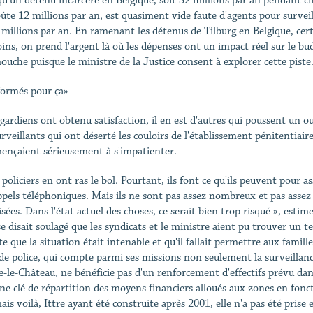
qu'un détenu incarcéré en Belgique, soit 32 millions par an pendant cin
oûte 12 millions par an, est quasiment vide faute d'agents pour survei
 millions par an. En ramenant les détenus de Tilburg en Belgique, certe
ins, on prend l'argent là où les dépenses ont un impact réel sur le b
mouche puisque le ministre de la Justice consent à explorer cette piste
formés pour ça»
s gardiens ont obtenu satisfaction, il en est d'autres qui poussent un 
urveillants qui ont déserté les couloirs de l'établissement pénitentiair
nçaient sérieusement à s'impatienter.
 policiers en ont ras le bol. Pourtant, ils font ce qu'ils peuvent pour 
ppels téléphoniques. Mais ils ne sont pas assez nombreux et pas assez 
isées. Dans l'état actuel des choses, ce serait bien trop risqué », esti
se disait soulagé que les syndicats et le ministre aient pu trouver un t
e que la situation était intenable et qu'il fallait permettre aux famill
de police, qui compte parmi ses missions non seulement la surveillance 
e-le-Château, ne bénéficie pas d'un renforcement d'effectifs prévu dan
une clé de répartition des moyens financiers alloués aux zones en foncti
ais voilà, Ittre ayant été construite après 2001, elle n'a pas été prise 