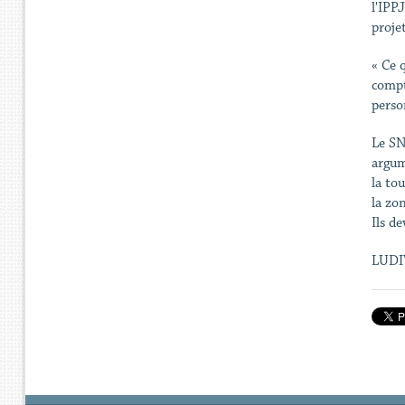
l'IPP
projet
« Ce 
compt
perso
Le SN
argum
la to
la zo
Ils de
LUDI