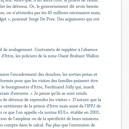
q ans. Alors que, d'un autre côté, la prison de Leuze,
ller les détenus. Or, le gouvernement dit avoir besoin
s, on n'atteindra pas les 45 millions nécessaires mais,
udget », poursuit Serge De Prez. Des arguments qui ont
.
ouf de soulagement. Contraints de suppléer à l'absence
e d'Ittre, les policiers de la zone Ouest Brabant Wallon
assurer l'encadrement des douches, les sorties préau et
formés pour que les visites des familles puissent être
me le bourgmestre d'Ittre, Ferdinand Jolly qui, mardi
errain d'entente. « Je pense qu'ils se sont rendu
es de détenus de reprendre les visites ». D'autant que la
extérieure de la prison d'Ittre mais aussi de l'IPPJ de
s ce que l'on appelle «la norme KUL», établie en 2001,
on de l'ampleur ou de la spécificité de leurs missions.
en compte dans le calcul. Pas plus que l'extension de