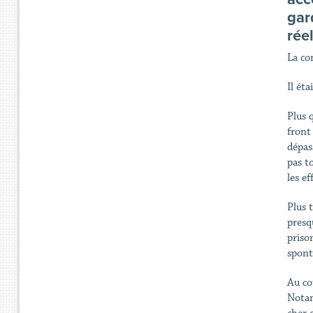
gar
rée
La co
Il ét
Plus 
front
dépas
pas t
les e
Plus t
presq
priso
spont
Au co
Notam