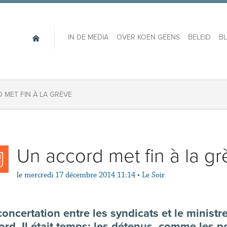
IN DE MEDIA
OVER KOEN GEENS
BELEID
B
 MET FIN À LA GRÈVE
Un accord met fin à la g
le
mercredi 17 décembre 2014 11:14
•
Le Soir
concertation entre les syndicats et le minist
ord. Il était temps: les détenus, comme les p