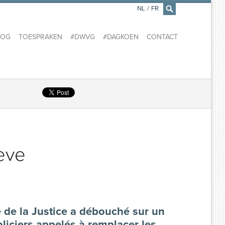
NL
/
FR
×
LOG
TOESPRAKEN
#DWVG
#DAGKOEN
CONTACT
rève
re de la Justice a débouché sur un
oliciers appelés à remplacer les