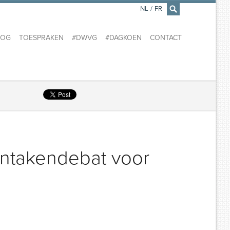
NL
/
FR
×
LOG
TOESPRAKEN
#DWVG
#DAGKOEN
CONTACT
erntakendebat voor