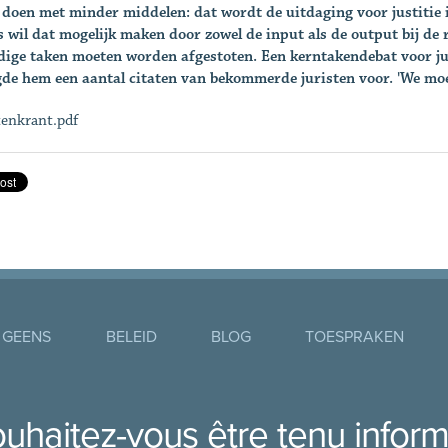
doen met minder middelen: dat wordt de uitdaging voor justitie i
 wil dat mogelijk maken door zowel de input als de output bij de 
ige taken moeten worden afgestoten. Een kerntakendebat voor ju
gde hem een aantal citaten van bekommerde juristen voor. 'We m
tenkrant.pdf
 GEENS
BELEID
BLOG
TOESPRAKEN
uhaitez-vous être tenu infor