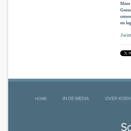
Meer 
Geens
onnod
en le
Juris
IN DE MEDIA
OVER KOEN
HOME
So