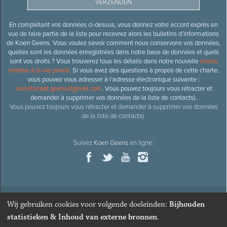
En complétant vos données ci-dessus, vous donnez votre accord exprès en
vue de faire partie de la liste pour recevrez alors les bulletins d’informations
de Koen Geens. Vous voulez savoir comment nous conservons vos données,
quelles sont les données enregistrées dans notre base de données et quels
sont vos droits ? Vous trouverez tous les détails dans notre nouvelle
charte
relative à la vie privée
. Si vous avez des questions à propos de cette charte,
vous pouvez vous adresser à l’adresse électronique suivante :
secretariaat.geens@gmail.com
. Vous pouvez toujours vous rétracter et
demander à supprimer vos données de la liste de contacts).
Vous pouvez toujours vous rétracter et demander à supprimer vos données
de la liste de contacts).
Suivez
Koen Geens
en ligne:
Wij gebruiken cookies voor volgende doeleinden:
Bijhouden
© 2026
Ancien ministre et député honoraire
Koen Geens
· Alle
statistieken & Inhoud van externe bronnen
.
rechten voorbehouden ·
Cookies wijzigen