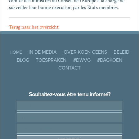
comité des ministres du Conseil de l'Europe a la charge de
surveiller leur bonne exécution par les États membres.
Terug naar het overzicht
IN DE MEDIA
OVER KOEN GEENS
BELEID
HOME
BLOG
TOESPRAKEN
#DWVG
#DAGKOEN
CONTACT
Souhaitez-vous être tenu informé?