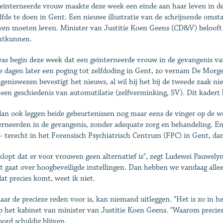
eïnterneerde vrouw maakte deze week een einde aan haar leven in de
lfde te doen in Gent. Een nieuwe illustratie van de schrijnende omst
en moeten leven. Minister van Justitie Koen Geens (CD&V) belooft 
htkunnen.
as begin deze week dat een geïnterneerde vrouw in de gevangenis v
e dagen later een poging tot zelfdoding in Gent, zo vernam De Morg
geniswezen bevestigt het nieuws, al wil hij het bij de tweede zaak n
 een geschiedenis van automutilatie (zelfverminking, SV). Dit kadert
an ook leggen beide gebeurtenissen nog maar eens de vinger op de w
erneerden in de gevangenis, zonder adequate zorg en behandeling. E
- terecht in het Forensisch Psychiatrisch Centrum (FPC) in Gent, dan
klopt dat er voor vrouwen geen alternatief is", zegt Ludewei Pauwely
et gaat over hoogbeveiligde instellingen. Dan hebben we vandaag al
at precies komt, weet ik niet.
aar de precieze reden voor is, kan niemand uitleggen. "Het is zo in h
p het kabinet van minister van Justitie Koen Geens. "Waarom precie
ord schuldig blijven.