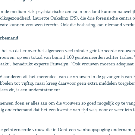
 in de medium risk-psychiatrische centra in ons land kunnen nauweli
olksgezondheid, Laurette Onkelinx (PS), die drie forensische centra 
lzate kunnen vrouwen terecht. Ook die beslissing kan niemand verdui
rbemand
s het zo dat er over het algemeen veel minder geïnterneerde vrouwen
rouwen, op een totaal van bijna 1.100 geïnterneerden achter tralies. 
akt", benadrukt experte Pauwelyn. "Ook vrouwen moeten adequaat 
Vlaanderen zit het merendeel van de vrouwen in de gevangenis van Br
bbelen tot vijftig, maar kreeg daarvoor geen extra middelen toegeken
lees zit, is een understatement.
mensen doen er alles aan om die vrouwen zo goed mogelijk op te vang
ig onderbemand dat het een kwestie van tijd was, voor er weer iets fou
e geïnterneerde vrouw die in Gent een wanhoopspoging ondernam, ve