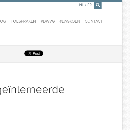
NL
/
FR
×
LOG
TOESPRAKEN
#DWVG
#DAGKOEN
CONTACT
 geïnterneerde