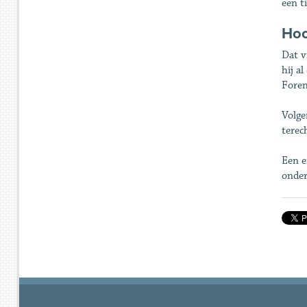
een t
Hoo
Dat v
hij a
Foren
Volge
terec
Een e
onder