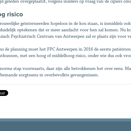
ijd geleden overgeplaatst, volgens insiders op vraag van de cipiers om
g risico
rouwelijke geïnterneerden hopeloos in de kou staan, is inmiddels ook 
l duidelijk optekenen dat er meer aandacht voor hen zal komen. Nu ko
sisch Psychiatrisch Centrum van Antwerpen zal er plaats zijn voor v
ns de planning moet het FPC Antwerpen in 2016 de eerste patiënten 
htkunnen, met een hoog of middelhoog risico, onder wie dus ook vr
norme stap voorwaarts, daar zijn alle betrokkenen het over eens. Maar
bemande zorgteams in overbevolkte gevangenissen.