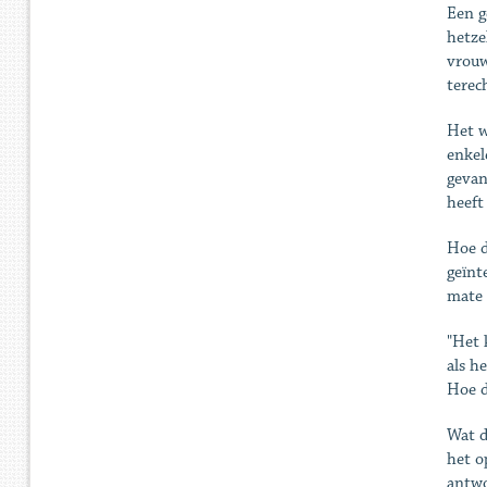
Een g
hetze
vrouw
terec
Het w
enkel
gevan
heeft
Hoe d
geïnt
mate 
"Het 
als h
Hoe d
Wat d
het o
antwo