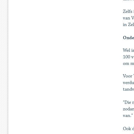
Zelfs
van V
in Ze
Onde
Wel i
100 v
om ma
Voor 
verdu
tandv
"Die 
zodan
van."
Ook d