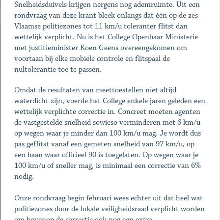
Snelheidsduivels krijgen nergens nog ademruimte. Uit een
rondvraag van deze krant bleek onlangs dat één op de zes
Vlaamse politiezones tot 11 km/u toleranter flitst dan
wettelijk verplicht. Nu is het College Openbaar Ministerie
met justitieminister Koen Geens overeengekomen om
voortaan bij elke mobiele controle en flitspaal de
nultolerantie toe te passen.
Omdat de resultaten van meettoestellen niet altijd
waterdicht zijn, voerde het College enkele jaren geleden een
wettelijk verplichte correctie in. Concreet moeten agenten
de vastgestelde snelheid sowieso verminderen met 6 km/u
op wegen waar je minder dan 100 km/u mag. Je wordt dus
pas geflitst vanaf een gemeten snelheid van 97 km/u, op
een baan waar officieel 90 is toegelaten. Op wegen waar je
100 km/u of sneller mag, is minimaal een correctie van 6%
nodig.
Onze rondvraag begin februari wees echter uit dat heel wat
politiezones door de lokale veiligheidsraad verplicht worden
om bovenop de correctie ook nog een extra