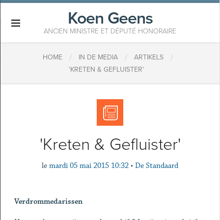
Koen Geens
×
ANCIEN MINISTRE ET DÉPUTÉ HONORAIRE
/
/
/
HOME
IN DE MEDIA
ARTIKELS
'KRETEN & GEFLUISTER'
'Kreten & Gefluister'
le
mardi 05 mai 2015 10:32
•
De Standaard
Verdrommedarissen