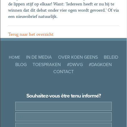
de lippen stijf op elkaar! Want: 'Iedereen heeft er nu bij te
winnen dat dit debat onder vier ogen wordt gevoerd.' Of via
een nieuwsbrief natuurlijk.
Terug naar het overzicht
IN DE MEDIA
OVER KOEN GEENS
BELEID
HOME
BLOG
TOESPRAKEN
#DWVG
#DAGKOEN
CONTACT
Souhaitez-vous être tenu informé?