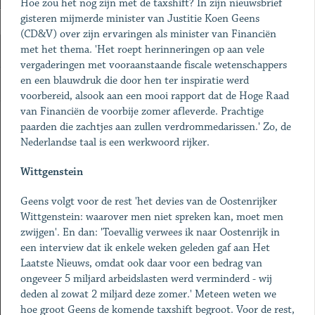
Hoe zou het nog zijn met de taxshift? In zijn nieuwsbrief
gisteren mijmerde minister van Justitie Koen Geens
(CD&V) over zijn ervaringen als minister van Financiën
met het thema. 'Het roept herinneringen op aan vele
vergaderingen met vooraanstaande fiscale wetenschappers
en een blauwdruk die door hen ter inspiratie werd
voorbereid, alsook aan een mooi rapport dat de Hoge Raad
van Financiën de voorbije zomer afleverde. Prachtige
paarden die zachtjes aan zullen verdrommedarissen.' Zo, de
Nederlandse taal is een werkwoord rijker.
Wittgenstein
Geens volgt voor de rest 'het devies van de Oostenrijker
Wittgenstein: waarover men niet spreken kan, moet men
zwijgen'. En dan: 'Toevallig verwees ik naar Oostenrijk in
een interview dat ik enkele weken geleden gaf aan Het
Laatste Nieuws, omdat ook daar voor een bedrag van
ongeveer 5 miljard arbeidslasten werd verminderd - wij
deden al zowat 2 miljard deze zomer.' Meteen weten we
hoe groot Geens de komende taxshift begroot. Voor de rest,