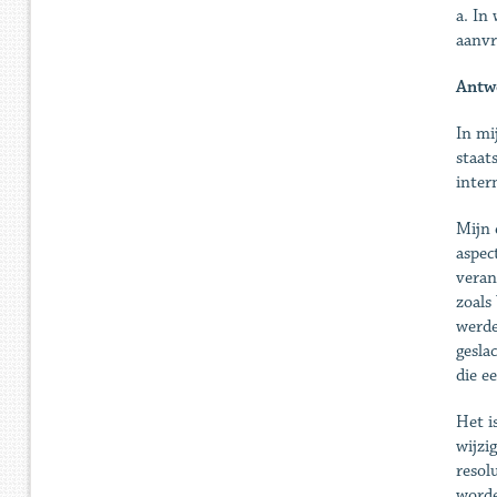
a. In
aanvr
Antw
In mi
staat
inter
Mijn 
aspec
veran
zoals
werde
gesla
die e
Het i
wijzi
resol
word