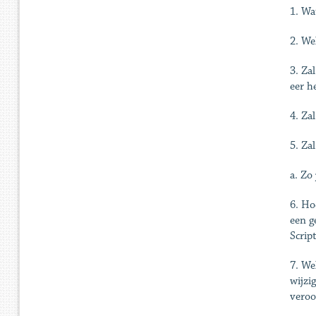
1. Wa
2. We
3. Za
eer h
4. Za
5. Za
a. Zo 
6. Ho
een g
Script
7. We
wijzi
veroo