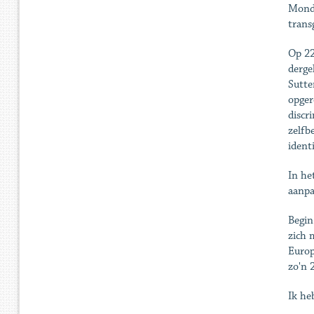
Monde
trans
Op 22
derge
Sutte
opger
discr
zelfb
ident
In he
aanpa
Begin
zich 
Europ
zo'n 
Ik he