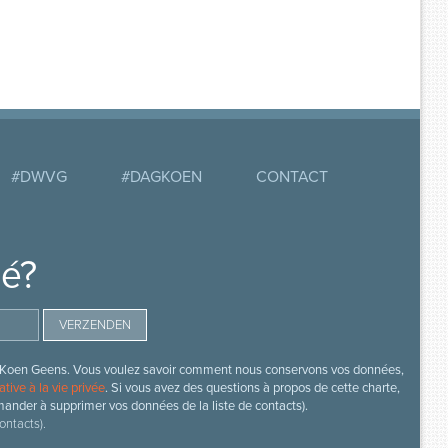
#DWVG
#DAGKOEN
CONTACT
mé?
s de Koen Geens. Vous voulez savoir comment nous conservons vos données,
ative à la vie privée
. Si vous avez des questions à propos de cette charte,
mander à supprimer vos données de la liste de contacts).
ontacts).