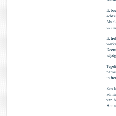
Ik be
echte
Als e
de me
Ik he
werke
Deens
wijzi
Tegel
namel
in he
Een l
admin
van h
Het a