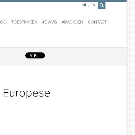
NL
/
FR
×
LOG
TOESPRAKEN
#DWVG
#DAGKOEN
CONTACT
r Europese