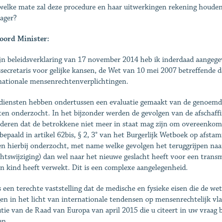
 welke mate zal deze procedure en haar uitwerkingen rekening houde
ager?
oord Minister:
jn beleidsverklaring van 17 november 2014 heb ik inderdaad aangege
ssecretaris voor gelijke kansen, de Wet van 10 mei 2007 betreffende de
nationale mensenrechtenverplichtingen.
diensten hebben ondertussen een evaluatie gemaakt van de genoemde
ten onderzocht. In het bijzonder werden de gevolgen van de afschaff
deren dat de betrokkene niet meer in staat mag zijn om overeenkoms
 bepaald in artikel 62bis, § 2, 3° van het Burgerlijk Wetboek op afsta
n hierbij onderzocht, met name welke gevolgen het teruggrijpen naar 
chtswijziging) dan wel naar het nieuwe geslacht heeft voor een trans
en kind heeft verwekt. Dit is een complexe aangelegenheid.
s een terechte vaststelling dat de medische en fysieke eisen die de we
gen in het licht van internationale tendensen op mensenrechtelijk v
utie van de Raad van Europa van april 2015 die u citeert in uw vraag
en.