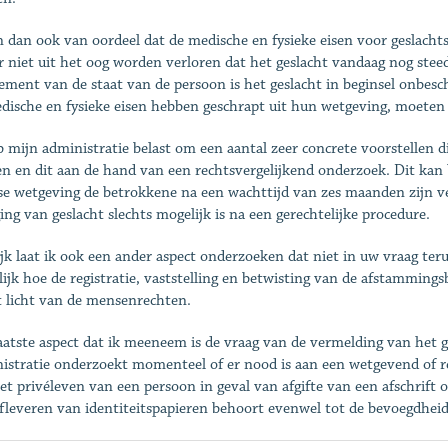
n dan ook van oordeel dat de medische en fysieke eisen voor geslac
r niet uit het oog worden verloren dat het geslacht vandaag nog stee
lement van de staat van de persoon is het geslacht in beginsel onbesc
dische en fysieke eisen hebben geschrapt uit hun wetgeving, moeten 
b mijn administratie belast om een aantal zeer concrete voorstellen 
n en dit aan de hand van een rechtsvergelijkend onderzoek. Dit kan 
e wetgeving de betrokkene na een wachttijd van zes maanden zijn v
ging van geslacht slechts mogelijk is na een gerechtelijke procedure.
ijk laat ik ook een ander aspect onderzoeken dat niet in uw vraag te
ijk hoe de registratie, vaststelling en betwisting van de afstammin
t licht van de mensenrechten.
aatste aspect dat ik meeneem is de vraag van de vermelding van het ge
istratie onderzoekt momenteel of er nood is aan een wetgevend of r
et privéleven van een persoon in geval van afgifte van een afschrift o
fleveren van identiteitspapieren behoort evenwel tot de bevoegdhei