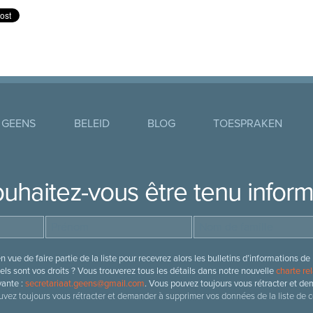
 GEENS
BELEID
BLOG
TOESPRAKEN
uhaitez-vous être tenu infor
 vue de faire partie de la liste pour recevrez alors les bulletins d’information
ls sont vos droits ? Vous trouverez tous les détails dans notre nouvelle
charte rel
vante :
secretariaat.geens@gmail.com
. Vous pouvez toujours vous rétracter et de
vez toujours vous rétracter et demander à supprimer vos données de la liste de c