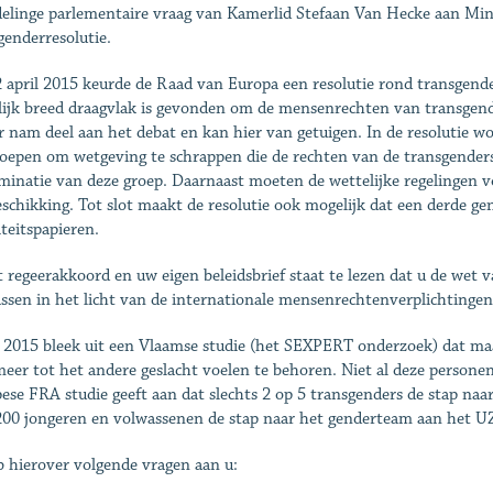
linge parlementaire vraag van Kamerlid Stefaan Van Hecke aan Mini
genderresolutie.
 april 2015 keurde de Raad van Europa een resolutie rond transgender
lijk breed draagvlak is gevonden om de mensenrechten van transgend
r nam deel aan het debat en kan hier van getuigen. In de resolutie 
oepen om wetgeving te schrappen die de rechten van de transgenders
iminatie van deze groep. Daarnaast moeten de wettelijke regelingen v
eschikking. Tot slot maakt de resolutie ook mogelijk dat een derde 
iteitspapieren.
t regeerakkoord en uw eigen beleidsbrief staat te lezen dat u de wet v
ssen in het licht van de internationale mensenrechtenverplichtingen
 2015 bleek uit een Vlaamse studie (het SEXPERT onderzoek) dat ma
meer tot het andere geslacht voelen te behoren. Niet al deze person
ese FRA studie geeft aan dat slechts 2 op 5 transgenders de stap naar
200 jongeren en volwassenen de stap naar het genderteam aan het U
b hierover volgende vragen aan u: