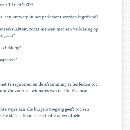
t van 10 mei 2007?
zal een ontwerp in het parlement worden ingediend?
transseksualiteit, zodat mensen met een verklaring op
te gaan?
beschikking?
papieren?
niet te registeren en de afstamming te herleiden tot
ndra Vanvooren - winnares van de 13e Vlaamse
nte wijze aan alle burgers toegang geeft tot een
sche status, financiële situatie of eventuele