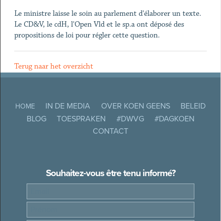
Le ministre laisse le soin au parlement d'élaborer un texte.
Le CD&V, le cdH, l'Open Vld et le sp.a ont déposé des
propositions de loi pour régler cette question.
Terug naar het overzicht
IN DE MEDIA
OVER KOEN GEENS
BELEID
HOME
BLOG
TOESPRAKEN
#DWVG
#DAGKOEN
CONTACT
Souhaitez-vous être tenu informé?