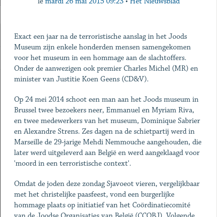
le
mardi 26 mai 2015 09:23
•
Het Nieuwsblad
Exact een jaar na de terroristische aanslag in het Joods
Museum zijn enkele honderden mensen samengekomen
voor het museum in een hommage aan de slachtoffers.
Onder de aanwezigen ook premier Charles Michel (MR) en
minister van Justitie Koen Geens (CD&V).
Op 24 mei 2014 schoot een man aan het Joods museum in
Brussel twee bezoekers neer, Emmanuel en Myriam Riva,
en twee medewerkers van het museum, Dominique Sabrier
en Alexandre Strens. Zes dagen na de schietpartij werd in
Marseille de 29-jarige Mehdi Nemmouche aangehouden, die
later werd uitgeleverd aan België en werd aangeklaagd voor
'moord in een terroristische context'.
Omdat de joden deze zondag Sjavoeot vieren, vergelijkbaar
met het christelijke paasfeest, vond een burgerlijke
hommage plaats op initiatief van het Coördinatiecomité
van de Joodse Organisaties van België (CCOBJ). Volgende