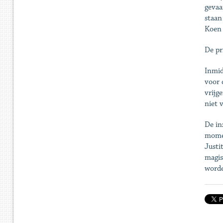
gevaa
staan
Koen
De pr
Inmid
voor 
vrijg
niet 
De in
momen
Justi
magis
word