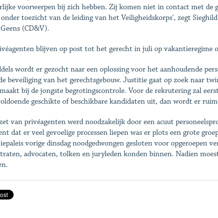
rlijke voorwerpen bij zich hebben. Zij komen niet in contact met de 
 onder toezicht van de leiding van het Veiligheidskorps', zegt Sieghil
 Geens (CD&V).
ivéagenten blijven op post tot het gerecht in juli op vakantieregime 
dels wordt er gezocht naar een oplossing voor het aanhoudende perso
de beveiliging van het gerechtsgebouw. Justitie gaat op zoek naar twi
emaakt bij de jongste begrotingscontrole. Voor de rekrutering zal ee
voldoende geschikte of beschikbare kandidaten uit, dan wordt er ruim
zet van privéagenten werd noodzakelijk door een acuut personeelspro
t dat er veel gevoelige processen liepen was er plots een grote groe
tiepaleis vorige dinsdag noodgedwongen gesloten voor opgeroepen verd
traten, advocaten, tolken en juryleden konden binnen. Nadien moes
en.