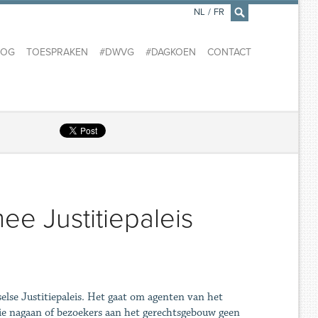
NL
/
FR
×
LOG
TOESPRAKEN
#DWVG
#DAGKOEN
CONTACT
e Justitiepaleis
else Justitiepaleis. Het gaat om agenten van het
die nagaan of bezoekers aan het gerechtsgebouw geen