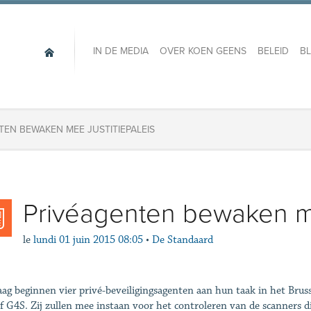
IN DE MEDIA
OVER KOEN GEENS
BELEID
B
TEN BEWAKEN MEE JUSTITIEPALEIS
Privéagenten bewaken me
le
lundi 01 juin 2015 08:05
•
De Standaard
ag beginnen vier privé-beveiligingsagenten aan hun taak in het Bruss
jf G4S. Zij zullen mee instaan voor het controleren van de scanners 