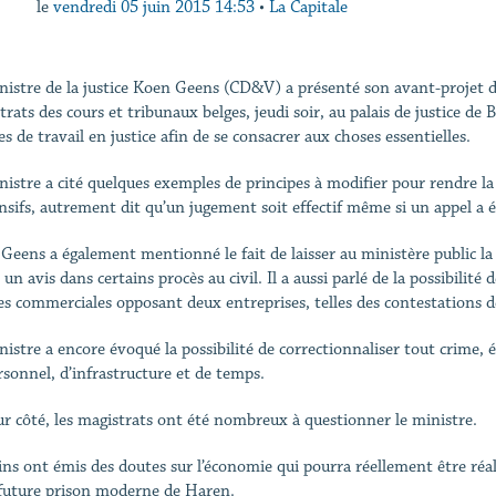
le
vendredi 05 juin 2015 14:53
•
La Capitale
nistre de la justice Koen Geens (CD&V) a présenté son avant-projet de 
rats des cours et tribunaux belges, jeudi soir, au palais de justice de Br
s de travail en justice afin de se consacrer aux choses essentielles.
nistre a cité quelques exemples de principes à modifier pour rendre la 
nsifs, autrement dit qu’un jugement soit effectif même si un appel a é
Geens a également mentionné le fait de laisser au ministère public la p
un avis dans certains procès au civil. Il a aussi parlé de la possibilit
res commerciales opposant deux entreprises, telles des contestations d
nistre a encore évoqué la possibilité de correctionnaliser tout crime, 
rsonnel, d’infrastructure et de temps.
ur côté, les magistrats ont été nombreux à questionner le ministre.
ins ont émis des doutes sur l’économie qui pourra réellement être réal
 future prison moderne de Haren.