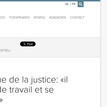
NL
/
FR
×
LOG
TOESPRAKEN
#DWVG
#DAGKOEN
CONTACT
ENTIEL»
de la justice: «il
e travail et se
»