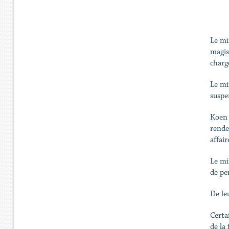
Le mi
magist
charge
Le mi
suspe
Koen 
rende 
affai
Le mi
de pe
De le
Certa
de la