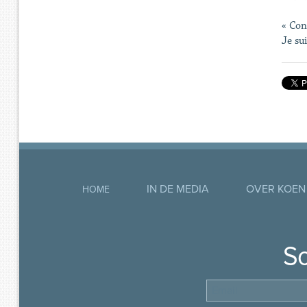
« Con
Je su
IN DE MEDIA
OVER KOEN
HOME
So