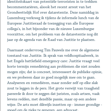
identiteitskaart van potentiële terroristen in te trekken
becommentariëren, alsook het recent arrest van het
Grondwettelijk Hof over dataretentie. Deze namiddag in
Luxemburg verkreeg ik tijdens de informele lunch van de
Europese Justitieraad de toezegging van alle Europese
collega's, in het bijzonder van de nieuwe Luxemburgse
voorzitter, om het probleem van de dataretentie nog dit
jaar op de agenda van de Raad van Justitie te plaatsen.
Daarnaast ondervroeg Tim Pauwels me over de algemene
toestand van Justitie. Ik sprak van veldhospitaalwerk, in
het Engels battlefield emergency care: Justitie vraagt veel
korte termijn remediëring aan problemen die niet zouden
mogen zijn; dat is concreet, interesseert de publieke opinie,
en we proberen daar zo goed mogelijk mee om te gaan.
Analyseren en remediëren, maar zonder zelf op elke slak
zout te leggen in de pers. Het grote verwijt van traagheid
pareerde ik door te zeggen dat juristen, zoals artsen, vaak
levens redden, met dezelfde passie, maar op een andere
wijze. De arts moet dikwijls inzetten op - immer grondige -
spoed om de zieke te genezen, een advocaat,