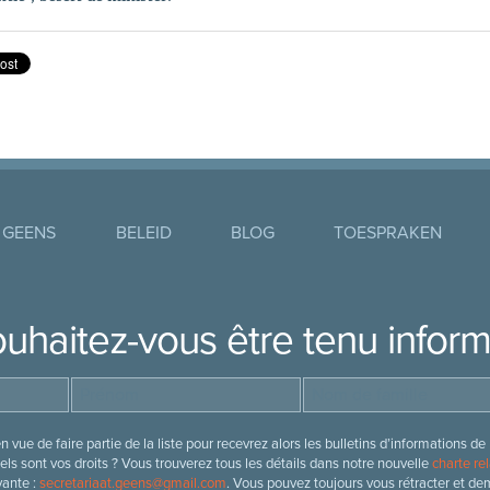
 GEENS
BELEID
BLOG
TOESPRAKEN
uhaitez-vous être tenu infor
 vue de faire partie de la liste pour recevrez alors les bulletins d’information
ls sont vos droits ? Vous trouverez tous les détails dans notre nouvelle
charte rel
vante :
secretariaat.geens@gmail.com
. Vous pouvez toujours vous rétracter et de