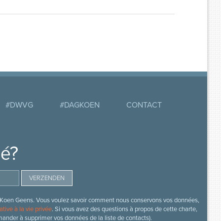
#DWVG
#DAGKOEN
CONTACT
mé?
s de Koen Geens. Vous voulez savoir comment nous conservons vos données,
ative à la vie privée
. Si vous avez des questions à propos de cette charte,
mander à supprimer vos données de la liste de contacts).