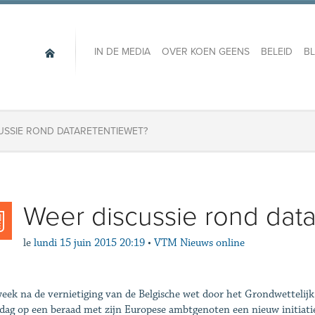
IN DE MEDIA
OVER KOEN GEENS
BELEID
B
USSIE ROND DATARETENTIEWET?
Weer discussie rond data
le
lundi 15 juin 2015 20:19
•
VTM Nieuws online
eek na de vernietiging van de Belgische wet door het Grondwettelij
ag op een beraad met zijn Europese ambtgenoten een nieuw initiatie