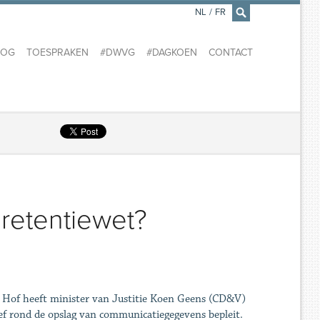
NL
/
FR
×
LOG
TOESPRAKEN
#DWVG
#DAGKOEN
CONTACT
retentiewet?
k Hof heeft minister van Justitie Koen Geens (CD&V)
f rond de opslag van communicatiegegevens bepleit.