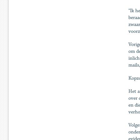
"Ik h
beraa
zwaar
voorz
Vorig
om de
inlic
mails
Kopz
Het a
over 
en di
verho
Volge
onder
evide