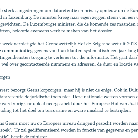
eb sterk aangedrongen om dataretentie en privacy opnieuw op de Euro
d in Luxemburg. De minister kreeg naar eigen zeggen steun van een vij
gewichten. De Luxemburgse minister, die de komende zes maanden de
itten, beloofde eveneens werk te maken van het dossier.
e week vernietigde het Grondwettelijk Hof de Belgische wet uit 2013 
 communicatiegegevens van hun klanten systematisch een jaar lang bi
htingendiensten toegang te verlenen tot die informatie. Het gaat daar
, wel over gecontacteerde nummers en adressen, de duur en locatie va
orgen
rrest bezorgt Geens kopzorgen, maar hij is niet de enige. Ook in Dui
dataretentie de juridische toets niet. Deze nationale wetten vormen d
e werd vorig jaar ook al neergesabeld door het Europese Hof van Justi
uding tot het doel om terrorisme en zware misdaad te bestrijden.
ns Geens moet nu op Europees niveau dringend gezocht worden naar "
zoek". "Er zal gedifferentieerd worden in functie van gegevens en per
ntie", beseft de minister.