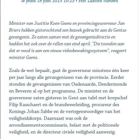
le
jeudi 18 juin 2015 10:23
•
Het Laatste Nieuws
Minister van Justitie Koen Geens en provinciegouverneur Jan
Briers hebben gisterochtend een bezoek gebracht aan de Gentse
gevangenis. Ze zaten samen met de gevangenisdirectie en
hadden het ook over de rellen van eind april. "Die toonden aan
dat er nood is aan een nieuw videobewakingssysteem", reageert
minister Geens.
Zoals de wet bepaalt, gaat de gouverneur minstens één keer
per jaar langs alle gevangenissen van de provincie. Eerder
stonden de gevangenissen van Oudenaarde, Dendermonde
en Beveren al op het programma. De minister en de
gouverneur zaten gisteren in Gent aan tafel met korpschef
Filip Rasschaert en de brandweerleiding, procureur des
Konings Johan Sabbe en de vertegenwoordiger van het
veiligheidskorps. Daarnaast was ook de
arrondissementscommissaris, belast met de politionele
veiligheid, en de directeur civiele veiligheid aanwezig.