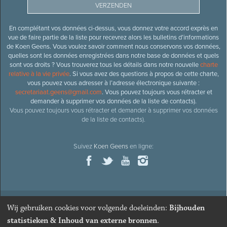
En complétant vos données ci-dessus, vous donnez votre accord exprès en
vue de faire partie de la liste pour recevrez alors les bulletins d’informations
de Koen Geens. Vous voulez savoir comment nous conservons vos données,
quelles sont les données enregistrées dans notre base de données et quels
sont vos droits ? Vous trouverez tous les détails dans notre nouvelle
charte
relative à la vie privée
. Si vous avez des questions à propos de cette charte,
vous pouvez vous adresser à l’adresse électronique suivante :
secretariaat.geens@gmail.com
. Vous pouvez toujours vous rétracter et
demander à supprimer vos données de la liste de contacts).
Vous pouvez toujours vous rétracter et demander à supprimer vos données
de la liste de contacts).
Suivez
Koen Geens
en ligne:
Wij gebruiken cookies voor volgende doeleinden:
Bijhouden
© 2026
Ancien ministre et député honoraire
Koen Geens
· Alle
statistieken & Inhoud van externe bronnen
.
rechten voorbehouden ·
Cookies wijzigen