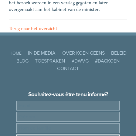
het bezoek worden in een verslag gegoten en later
overgemaakt aan het kabinet van de minister.
Terug naar het overzicht
IN DE MEDIA
OVER KOEN GEENS
BELEID
HOME
BLOG
TOESPRAKEN
#DWVG
#DAGKOEN
CONTACT
Souhaitez-vous être tenu informé?