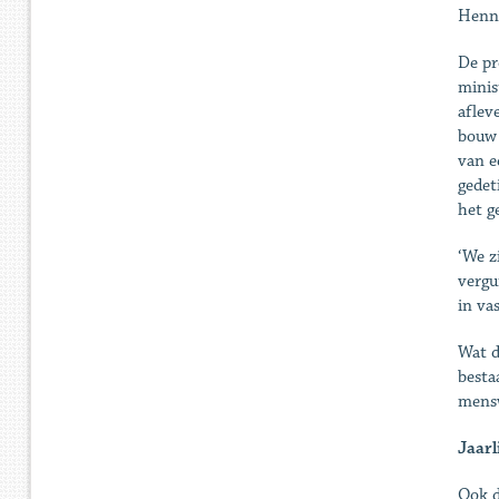
Henna
De pr
minis
aflev
bouw 
van e
gedet
het g
‘We z
vergu
in va
Wat d
besta
mensw
Jaarl
Ook d