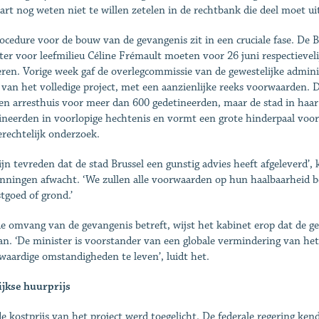
rt nog weten niet te willen zetelen in de rechtbank die deel moet 
ocedure voor de bouw van de gevangenis zit in een cruciale fase. De B
ter voor leefmilieu Céline Frémault moeten voor 26 juni respectieve
eren. Vorige week gaf de overlegcommissie van de gewestelijke adminis
van het volledige project, met een aanzienlijke reeks voorwaarden. D
en arresthuis voor meer dan 600 gedetineerden, maar de stad in haar
ineerden in voorlopige hechtenis en vormt een grote hinderpaal voor
erechtelijk onderzoek.
ijn tevreden dat de stad Brussel een gunstig advies heeft afgeleverd’, 
nningen afwacht. ‘We zullen alle voorwaarden op hun haalbaarheid 
stgoed of grond.’
e omvang van de gevangenis betreft, wijst het kabinet erop dat de gev
an. ‘De minister is voorstander van een globale vermindering van het
aardige omstandigheden te leven’, luidt het.
ijkse huurprijs
e kostprijs van het project werd toegelicht. De federale regering ke