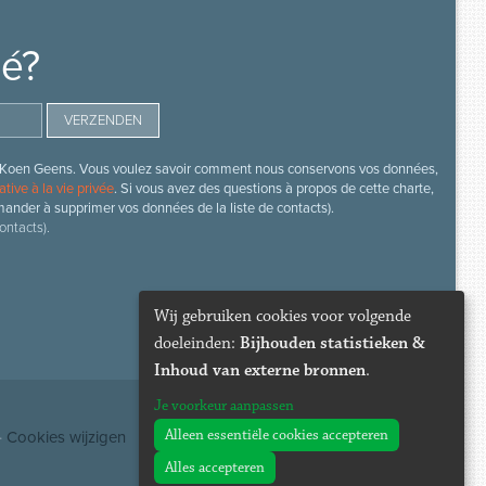
mé?
s de Koen Geens. Vous voulez savoir comment nous conservons vos données,
ative à la vie privée
. Si vous avez des questions à propos de cette charte,
mander à supprimer vos données de la liste de contacts).
ontacts).
Wij gebruiken cookies voor volgende
doeleinden:
Bijhouden statistieken &
Inhoud van externe bronnen
.
Je voorkeur aanpassen
Alleen essentiële cookies accepteren
·
Cookies wijzigen
Alles accepteren