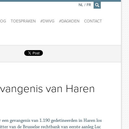
NL
/
FR
×
LOG
TOESPRAKEN
#DWVG
#DAGKOEN
CONTACT
evangenis van Haren
r een gevangenis van 1.190 gedetineerden in Haren los
zitter van de Brusselse rechtbank van eerste aanleg Luc