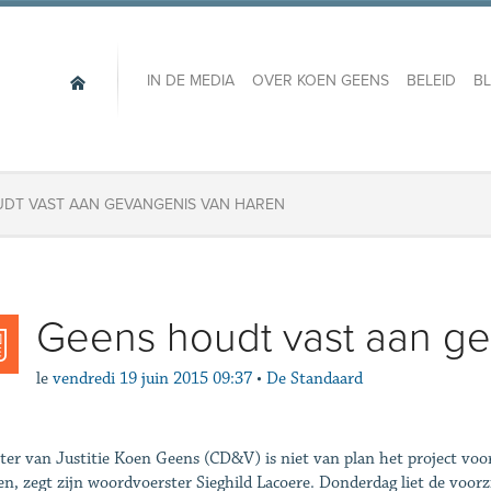
IN DE MEDIA
OVER KOEN GEENS
BELEID
B
DT VAST AAN GEVANGENIS VAN HAREN
Geens houdt vast aan g
le
vendredi 19 juin 2015 09:37
•
De Standaard
ter van Justitie Koen Geens (CD&V) is niet van plan het project voo
ten, zegt zijn woordvoerster Sieghild Lacoere. Donderdag liet de voor