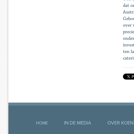
dat o
Austr
Gebou
over 
preci
onder
inves
ten l
cateri
IN DE MEDIA
OVER KOEN
HOME