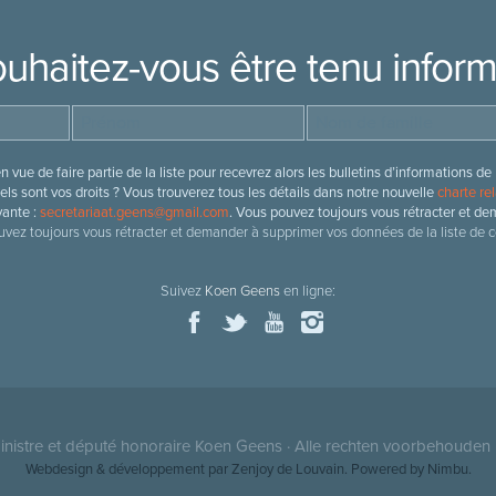
uhaitez-vous être tenu infor
 vue de faire partie de la liste pour recevrez alors les bulletins d’information
ls sont vos droits ? Vous trouverez tous les détails dans notre nouvelle
charte rel
vante :
secretariaat.geens@gmail.com
. Vous pouvez toujours vous rétracter et de
vez toujours vous rétracter et demander à supprimer vos données de la liste de c
Suivez
Koen Geens
en ligne:
nistre et député honoraire
Koen Geens
· Alle rechten voorbehouden 
Webdesign & développement par Zenjoy de Louvain
. Powered by
Nimbu
.