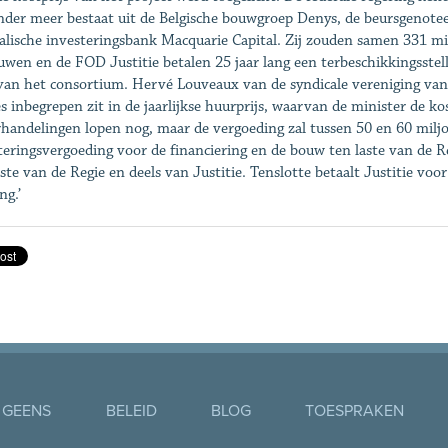
nder meer bestaat uit de Belgische bouwgroep Denys, de beursgenote
alische investeringsbank Macquarie Capital. Zij zouden samen 331 mi
wen en de FOD Justitie betalen 25 jaar lang een terbeschikkingsstel
van het consortium. Hervé Louveaux van de syndicale vereniging van
es inbegrepen zit in de jaarlijkse huurprijs, waarvan de minister de k
handelingen lopen nog, maar de vergoeding zal tussen 50 en 60 miljo
teringsvergoeding voor de financiering en de bouw ten laste van de 
aste van de Regie en deels van Justitie. Tenslotte betaalt Justitie vo
ng.’
 GEENS
BELEID
BLOG
TOESPRAKEN