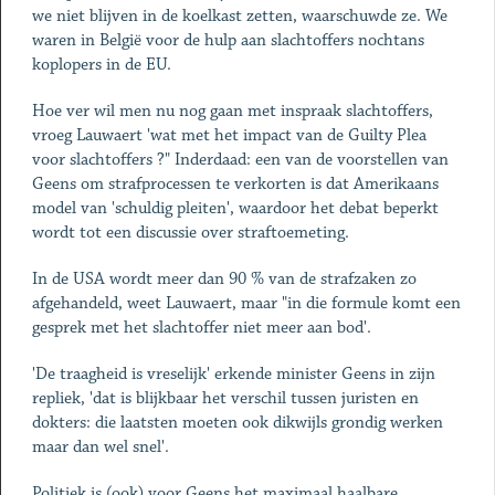
we niet blijven in de koelkast zetten, waarschuwde ze. We
waren in België voor de hulp aan slachtoffers nochtans
koplopers in de EU.
Hoe ver wil men nu nog gaan met inspraak slachtoffers,
vroeg Lauwaert 'wat met het impact van de Guilty Plea
voor slachtoffers ?" Inderdaad: een van de voorstellen van
Geens om strafprocessen te verkorten is dat Amerikaans
model van 'schuldig pleiten', waardoor het debat beperkt
wordt tot een discussie over straftoemeting.
In de USA wordt meer dan 90 % van de strafzaken zo
afgehandeld, weet Lauwaert, maar "in die formule komt een
gesprek met het slachtoffer niet meer aan bod'.
'De traagheid is vreselijk' erkende minister Geens in zijn
repliek, 'dat is blijkbaar het verschil tussen juristen en
dokters: die laatsten moeten ook dikwijls grondig werken
maar dan wel snel'.
Politiek is (ook) voor Geens het maximaal haalbare