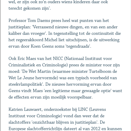
wel, er zijn ook zo'n ouders wiens kinderen daar ook
terecht gekomen zijn'.
Professor Tom Daems prees heel wat punten van het
justitieplan: 'Verrassend nieuwe dingen, en van een ander
kaliber dan vroeger'. In tegenstelling tot de continuïteit die
het regeerakkoord Michel liet uitschijnen, is de uitwerking
ervan door Koen Geens soms 'tegendraads'.
Ook Eric Maes van het NICC (Nationaal Instituut voor
Criminalistiek en Criminologie) prees de minister voor zijn
moed: 'De Wet Martin (waarmee minister Turtelboom de
Wet Le Jeune hervormde) was een typisch voorbeeld van
steekvlampolitiek'. De nieuwe hervorming ervan door
Geens vindt Maes 'een legitieme maar gewaagde optie' want
de effecten ervan zijn moeilijk voorspelbaar.
Katrien Lauwaert, onderzoekster bij LINC (Leuvens
Instituut voor Criminologie) vond dan weer dat de
slachtoffers 'onzichtbaar blijven in justitieplan'. De
Europese slachtofferrichtlijn dateert al van 2012 en kunnen