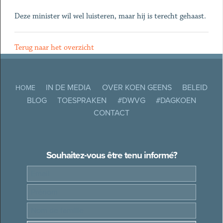
Deze minister wil wel luisteren, maar hij is terecht gehaast.
Terug naar het overzicht
IN DE MEDIA
OVER KOEN GEENS
BELEID
HOME
BLOG
TOESPRAKEN
#DWVG
#DAGKOEN
CONTACT
Souhaitez-vous être tenu informé?