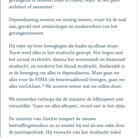
gevangenis te bouwen zoals in Haren, want 'ik ben geen
architect of aannemer'.
Depenalisering moeten we ernstig nemen, vuurt hij de zaal
aan, gevuld met criminologen en medewerkers van het
gevangeniswezen.
Hij wijst op twee bewegingen die haaks op elkaar staan:
'Eerst werd alles in het strafrecht gestopt. Het begon met
het sociaal strafrecht, daarna het economisch en financieel
strafrecht, en tenslotte het fiscaal strafrecht. Anderzijds is
er de beweging om alles te depenaliseren. Maar gaan we
alles voor de FSMA (de beurswaakhond) brengen, gaan we
alles verGASsen ? We moeten weten wat we willen doen'.
We noteerden terloops dat de minister de Afkoopwet niet
vermeldde: 'Gaan we alles afkopen', stond niet in het rijtje.
De minister van Justitie tempert de nieuwe
bestraffingstendens en zo zwemt hij wel als een zalm door
de justitiepolitiek. Hij verwacht van het strafrecht enkel