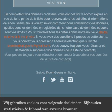
En complétant vos données ci-dessus, vous donnez votre accord exprès en
vue de faire partie de la liste pour recevrez alors les bulletins d’informations
de Koen Geens. Vous voulez savoir comment nous conservons vos données,
quelles sont les données enregistrées dans notre base de données et quels
sont vos droits ? Vous trouverez tous les détails dans notre nouvelle
charte
relative à la vie privée
. Si vous avez des questions à propos de cette charte,
vous pouvez vous adresser à l’adresse électronique suivante :
secretariaat.geens@gmail.com
. Vous pouvez toujours vous rétracter et
demander à supprimer vos données de la liste de contacts).
Vous pouvez toujours vous rétracter et demander à supprimer vos données
de la liste de contacts).
Suivez
Koen Geens
en ligne:
Wij gebruiken cookies voor volgende doeleinden:
Bijhouden
© 2026
Ancien ministre et député honoraire
Koen Geens
· Alle
statistieken & Inhoud van externe bronnen
.
rechten voorbehouden ·
Cookies wijzigen