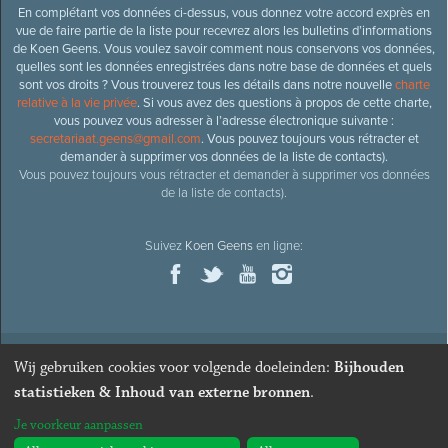
En complétant vos données ci-dessus, vous donnez votre accord exprès en
vue de faire partie de la liste pour recevrez alors les bulletins d’informations
de Koen Geens. Vous voulez savoir comment nous conservons vos données,
quelles sont les données enregistrées dans notre base de données et quels
sont vos droits ? Vous trouverez tous les détails dans notre nouvelle
charte
relative à la vie privée
. Si vous avez des questions à propos de cette charte,
vous pouvez vous adresser à l’adresse électronique suivante :
secretariaat.geens@gmail.com
. Vous pouvez toujours vous rétracter et
demander à supprimer vos données de la liste de contacts).
Vous pouvez toujours vous rétracter et demander à supprimer vos données
de la liste de contacts).
Suivez
Koen Geens
en ligne:
Wij gebruiken cookies voor volgende doeleinden:
Bijhouden
© 2026
Ancien ministre et député honoraire
Koen Geens
· Alle
statistieken & Inhoud van externe bronnen
.
rechten voorbehouden ·
Cookies wijzigen
Je voorkeur aanpassen
Webdesign & développement par Zenjoy de Louvain
. Powered by
Nimbu
.