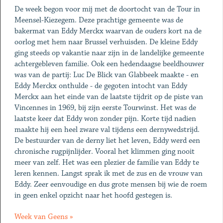
De week begon voor mij met de doortocht van de Tour in
Meensel-Kiezegem. Deze prachtige gemeente was de
bakermat van Eddy Merckx waarvan de ouders kort na de
oorlog met hem naar Brussel verhuisden. De kleine Eddy
ging steeds op vakantie naar zijn in de landelijke gemeente
achtergebleven familie. Ook een hedendaagse beeldhouwer
was van de partij: Luc De Blick van Glabbeek maakte - en
Eddy Merckx onthulde - de gegoten intocht van Eddy
Merckx aan het einde van de laatste tijdrit op de piste van
Vincennes in 1969, bij zijn eerste Tourwinst. Het was de
laatste keer dat Eddy won zonder pijn. Korte tijd nadien
maakte hij een heel zware val tijdens een dernywedstrijd.
De bestuurder van de derny liet het leven, Eddy werd een
chronische rugpijnlijder. Vooral het klimmen ging nooit
meer van zelf. Het was een plezier de familie van Eddy te
leren kennen. Langst sprak ik met de zus en de vrouw van
Eddy. Zeer eenvoudige en dus grote mensen bij wie de roem
in geen enkel opzicht naar het hoofd gestegen is.
Week van Geens »