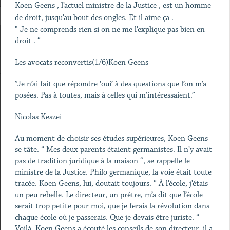
Koen Geens , l’actuel ministre de la Justice , est un homme
de droit, jusqu’au bout des ongles. Et il aime ça .
” Je ne comprends rien si on ne me l’explique pas bien en
droit . “
Les avocats reconvertis(1/6)Koen Geens
”Je n’ai fait que répondre ‘oui’ à des questions que l’on m’a
posées. Pas à toutes, mais à celles qui m’intéressaient.”
Nicolas Keszei
Au moment de choisir ses études supérieures, Koen Geens
se tâte. “ Mes deux parents étaient germanistes. Il n’y avait
pas de tradition juridique à la maison “, se rappelle le
ministre de la Justice. Philo germanique, la voie était toute
tracée. Koen Geens, lui, doutait toujours. “ À l’école, j’étais
un peu rebelle. Le directeur, un prêtre, m’a dit que l’école
serait trop petite pour moi, que je ferais la révolution dans
chaque école où je passerais. Que je devais être juriste. “
Voilà. Koen Geens a écouté les conseils de son directeur, il a