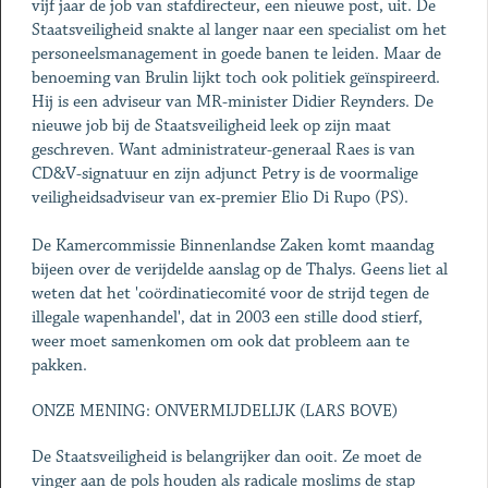
vijf jaar de job van stafdirecteur, een nieuwe post, uit. De
Staatsveiligheid snakte al langer naar een specialist om het
personeelsmanagement in goede banen te leiden. Maar de
benoeming van Brulin lijkt toch ook politiek geïnspireerd.
Hij is een adviseur van MR-minister Didier Reynders. De
nieuwe job bij de Staatsveiligheid leek op zijn maat
geschreven. Want administrateur-generaal Raes is van
CD&V-signatuur en zijn adjunct Petry is de voormalige
veiligheidsadviseur van ex-premier Elio Di Rupo (PS).
De Kamercommissie Binnenlandse Zaken komt maandag
bijeen over de verijdelde aanslag op de Thalys. Geens liet al
weten dat het 'coördinatiecomité voor de strijd tegen de
illegale wapenhandel', dat in 2003 een stille dood stierf,
weer moet samenkomen om ook dat probleem aan te
pakken.
ONZE MENING: ONVERMIJDELIJK (LARS BOVE)
De Staatsveiligheid is belangrijker dan ooit. Ze moet de
vinger aan de pols houden als radicale moslims de stap