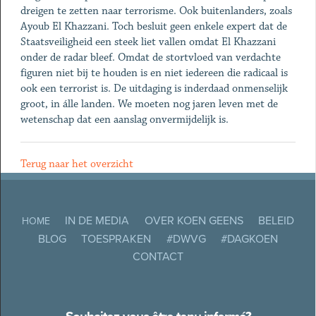
dreigen te zetten naar terrorisme. Ook buitenlanders, zoals
Ayoub El Khazzani. Toch besluit geen enkele expert dat de
Staatsveiligheid een steek liet vallen omdat El Khazzani
onder de radar bleef. Omdat de stortvloed van verdachte
figuren niet bij te houden is en niet iedereen die radicaal is
ook een terrorist is. De uitdaging is inderdaad onmenselijk
groot, in álle landen. We moeten nog jaren leven met de
wetenschap dat een aanslag onvermijdelijk is.
Terug naar het overzicht
IN DE MEDIA
OVER KOEN GEENS
BELEID
HOME
BLOG
TOESPRAKEN
#DWVG
#DAGKOEN
CONTACT