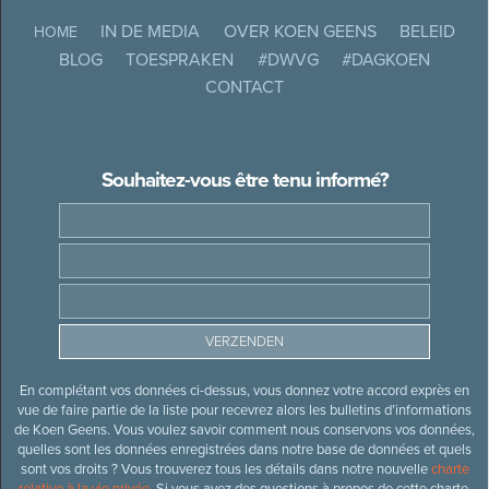
IN DE MEDIA
OVER KOEN GEENS
BELEID
HOME
BLOG
TOESPRAKEN
#DWVG
#DAGKOEN
CONTACT
Souhaitez-vous être tenu informé?
En complétant vos données ci-dessus, vous donnez votre accord exprès en
vue de faire partie de la liste pour recevrez alors les bulletins d’informations
de Koen Geens. Vous voulez savoir comment nous conservons vos données,
quelles sont les données enregistrées dans notre base de données et quels
sont vos droits ? Vous trouverez tous les détails dans notre nouvelle
charte
relative à la vie privée
. Si vous avez des questions à propos de cette charte,